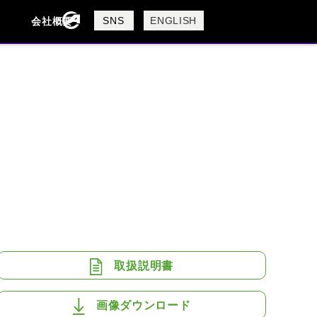
製品検索
SNS
ENGLISH
会社概要
会社概要
採用情報
検索
BUELL
CAGIVA
DUCATI
USTA
ROYAL ENFIELD
取扱説明書
画像ダウンロード