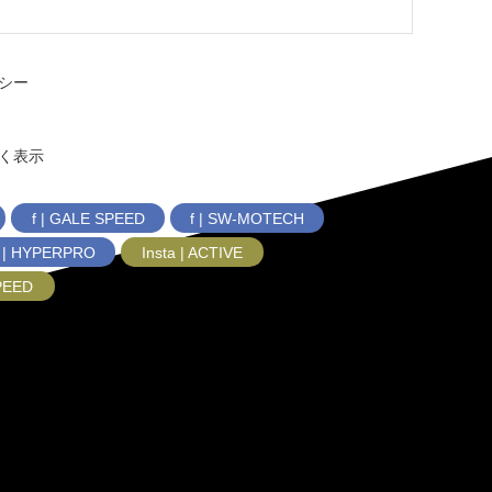
シー
く表示
f | GALE SPEED
f | SW-MOTECH
f | HYPERPRO
Insta | ACTIVE
SPEED