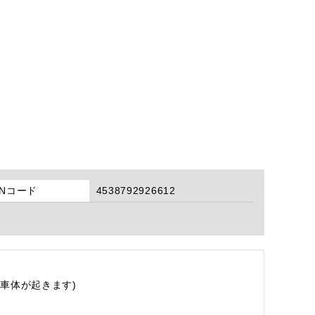
ANコード
4538792926612
車体が起きます)