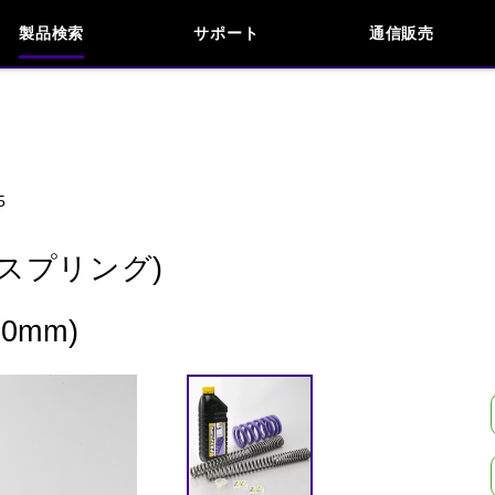
製品検索
サポート
通信販売
お問い合わせ
よくあるご質問
検索
車種検索
アイテム検索
品番
5
KAWASAKI
APRILIA
BENELLI
BMW
スプリング)
INDIAN
KTM
MOTO GUZZI
MV AG
0mm)
閉じる