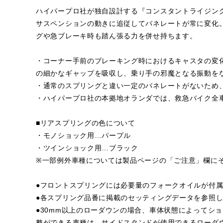
ハイパープロ社が独自設計する『コンスタントライジン
サスペンションの動きに追従してバネレートが常に変化
グや急ブレーキ時も踏ん張る力を併せ持ちます。
・コーナー手前のブレーキング時におけるキャスタの変
の細かなギャップを吸収し、乗り手の邪魔となる振動を
・通常のスプリングと違い一定のバネレートがないため
・ハイパープロ社の本拠地オランダでは、救急バイク全
■リアスプリングの色について
・モノショック用…パープル
・ツインショック用…ブラック
※一部例外車種については製品ページの「ご注意」欄に
●フロントスプリングには必要量のフォークオイルが付
●各スプリング品番に掲載のセッティングデータを参照
●30mm以上のローダウンの場合、車体状態によってシ
整ができる車種は、サイドスタンドが使用できるローダ