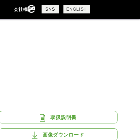
製品検索
SNS
ENGLISH
会社概要
会社概要
採用情報
検索
BUELL
CAGIVA
DUCATI
USTA
ROYAL ENFIELD
取扱説明書
画像ダウンロード