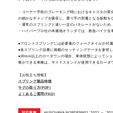
・コーナー手前のブレーキング時におけるキャスタの変
の細かなギャップを吸収し、乗り手の邪魔となる振動を
・通常のスプリングと違い一定のバネレートがないため
・ハイパープロ社の本拠地オランダでは、救急バイク全
●フロントスプリングには必要量のフォークオイルが付
●各スプリング品番に掲載のセッティングデータを参照
●30mm以上のローダウンの場合、車体状態によってシ
整ができる車種は、サイドスタンドが使用できるローダ
【お役立ち情報】
スプリング製品特徴
サグの取り方(PDF)
よくあるご質問(FAQ)
対応車種
HUSQVANA NORDEN901 '2022 ～ '202