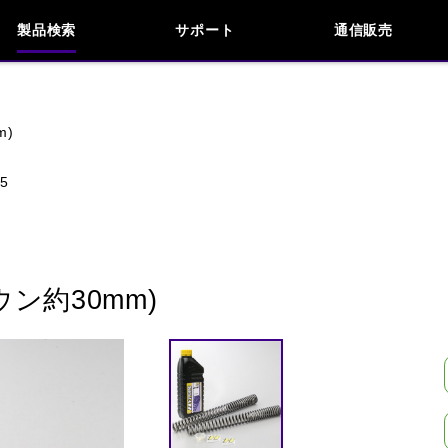
製品検索
サポート
通信販売
お問い合わせ
よくあるご質問
検索
車種検索
アイテム検索
品番
m)
5
KAWASAKI
APRILIA
BENELLI
BMW
INDIAN
KTM
MOTO GUZZI
MV AG
ン約30mm)
閉じる