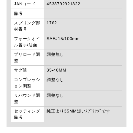
JANコード
4538792921822
備考
-
スプリング部
1762
材番号
フォークオイ
SAE#15/100mm
ル番手/油面
プリロード調
調整無し
整
サグ値
35-40MM
コンプレッシ
調整なし
ョン調整
リバウンド調
調整なし
整
セッティング
純正より35MM短いｽﾌﾟﾘﾝｸﾞです
備考