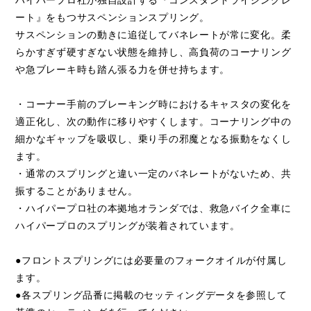
ハイパープロ社が独自設計する『コンスタントライジングレ
ート』をもつサスペンションスプリング。
サスペンションの動きに追従してバネレートが常に変化。柔
らかすぎず硬すぎない状態を維持し、高負荷のコーナリング
や急ブレーキ時も踏ん張る力を併せ持ちます。
・コーナー手前のブレーキング時におけるキャスタの変化を
適正化し、次の動作に移りやすくします。コーナリング中の
細かなギャップを吸収し、乗り手の邪魔となる振動をなくし
ます。
・通常のスプリングと違い一定のバネレートがないため、共
振することがありません。
・ハイパープロ社の本拠地オランダでは、救急バイク全車に
ハイパープロのスプリングが装着されています。
●フロントスプリングには必要量のフォークオイルが付属し
ます。
●各スプリング品番に掲載のセッティングデータを参照して