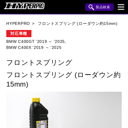
製品検索
ブランド内検索
HYPERPRO
フロントスプリング (ローダウン約15mm)
車種検索
アイテム検索
品番検索
対応車種
BMW C400GT '2019 ～ '2025,
BMW C400X '2019 ～ '2025
HONDA
YAMAHA
SUZUKI
フロントスプリング
KAWASAKI
APRILIA
BENELLI
BMW
フロントスプリング (ローダウン約
BUELL
CAGIVA
DUCATI
15mm)
HARLEY DAVIDSON
HUSQVANA
INDIAN
KTM
MOTO GUZZI
MV AGUSTA
ROYAL ENFIELD
TRIUMPH