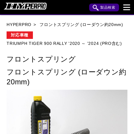
製品検索
ブランド内検索
HYPERPRO
フロントスプリング (ローダウン約20mm)
車種検索
アイテム検索
品番検索
対応車種
TRIUMPH TIGER 900 RALLY '2020 ～ '2024 (PRO含む)
HONDA
YAMAHA
SUZUKI
フロントスプリング
KAWASAKI
APRILIA
BENELLI
BMW
フロントスプリング (ローダウン約
BUELL
CAGIVA
DUCATI
20mm)
HARLEY DAVIDSON
HUSQVANA
INDIAN
KTM
MOTO GUZZI
MV AGUSTA
ROYAL ENFIELD
TRIUMPH