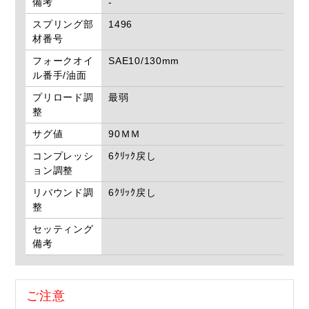
備考
-
スプリング部
1496
材番号
フォークオイ
SAE10/130mm
ル番手/油面
プリロード調
最弱
整
サグ値
90ＭＭ
コンプレッシ
6ｸﾘｯｸ戻し
ョン調整
リバウンド調
6ｸﾘｯｸ戻し
整
セッティング
備考
ご注意