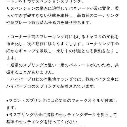
ート』をもつサスペンションスプリング。
サスペンションの動きに追従してバネレートが常に変化。柔
らかすぎず硬すぎない状態を維持し、高負荷のコーナリング
や急ブレーキ時も踏ん張る力を併せ持ちます。
・コーナー手前のブレーキング時におけるキャスタの変化を
適正化し、次の動作に移りやすくします。コーナリング中の
細かなギャップを吸収し、乗り手の邪魔となる振動をなくし
ます。
・通常のスプリングと違い一定のバネレートがないため、共
振することがありません。
・ハイパープロ社の本拠地オランダでは、救急バイク全車に
ハイパープロのスプリングが装着されています。
●フロントスプリングには必要量のフォークオイルが付属し
ます。
●各スプリング品番に掲載のセッティングデータを参照して
基準のセッティングを行ってください。