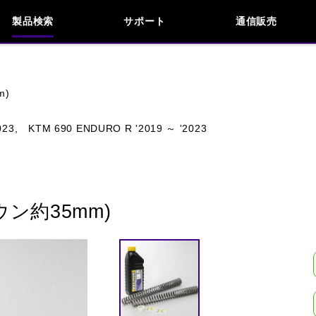
製品検索
サポート
通信販売
お問い合わせ
よくあるご質問
検索
車種検索
アイテム検索
品番
m)
023,
KTM 690 ENDURO R '2019 ～ '2023
KAWASAKI
APRILIA
BENELLI
BMW
INDIAN
KTM
MOTO GUZZI
MV AG
ン約35mm)
閉じる