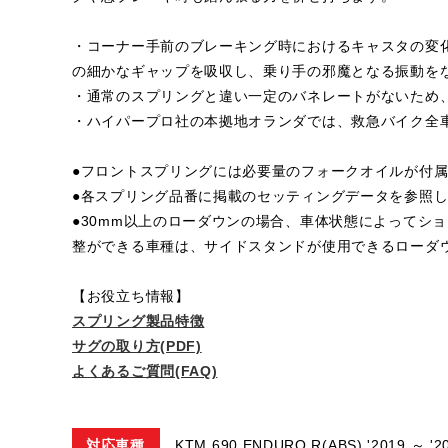
・コーナー手前のブレーキング時におけるキャスタの変
の細かなギャップを吸収し、乗り手の邪魔となる振動を
・通常のスプリングと違い一定のバネレートがないため
・ハイパープロ社の本拠地オランダでは、救急バイク全
●フロントスプリングには必要量のフォークオイルが付
●各スプリング品番に掲載のセッティングデータを参照
●30mm以上のローダウンの場合、車体状態によってシ
整ができる車種は、サイドスタンドが使用できるローダ
【お役立ち情報】
スプリング製品特徴
サグの取り方(PDF)
よくあるご質問(FAQ)
対応車種
KTM 690 ENDURO R(ABS) '2019 ～ '2