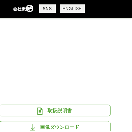
製品検索
SNS
ENGLISH
会社概要
会社概要
採用情報
検索
BUELL
CAGIVA
DUCATI
USTA
ROYAL ENFIELD
取扱説明書
画像ダウンロード