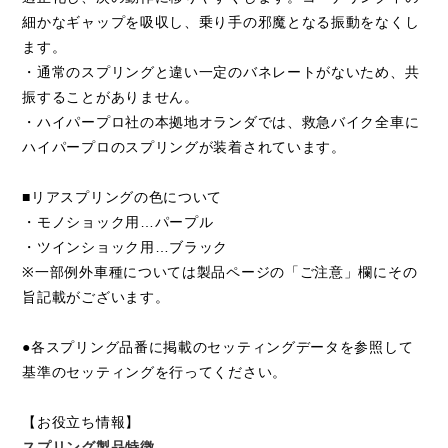
細かなギャップを吸収し、乗り手の邪魔となる振動をなくし
ます。
・通常のスプリングと違い一定のバネレートがないため、共
振することがありません。
・ハイパープロ社の本拠地オランダでは、救急バイク全車に
ハイパープロのスプリングが装着されています。
■リアスプリングの色について
・モノショック用…パープル
・ツインショック用…ブラック
※一部例外車種については製品ページの「ご注意」欄にその
旨記載がございます。
●各スプリング品番に掲載のセッティングデータを参照して
基準のセッティングを行ってください。
【お役立ち情報】
スプリング製品特徴