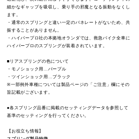
細かなギャップを吸収し、乗り手の邪魔となる振動をなくし
ます。
・通常のスプリングと違い一定のバネレートがないため、共
振することがありません。
・ハイパープロ社の本拠地オランダでは、救急バイク全車に
ハイパープロのスプリングが装着されています。
■リアスプリングの色について
・モノショック用…パープル
・ツインショック用…ブラック
※一部例外車種については製品ページの「ご注意」欄にその
旨記載がございます。
●各スプリング品番に掲載のセッティングデータを参照して
基準のセッティングを行ってください。
【お役立ち情報】
スプリング製品特徴