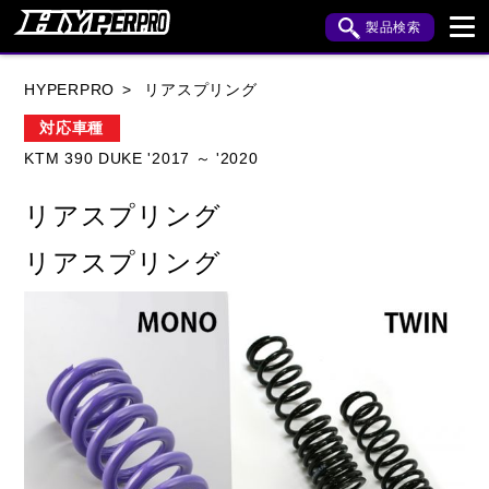
製品検索
ブランド内検索
HYPERPRO
リアスプリング
車種検索
アイテム検索
品番検索
対応車種
KTM 390 DUKE '2017 ～ '2020
HONDA
YAMAHA
SUZUKI
リアスプリング
KAWASAKI
APRILIA
BENELLI
BMW
リアスプリング
BUELL
CAGIVA
DUCATI
HARLEY DAVIDSON
HUSQVANA
INDIAN
KTM
MOTO GUZZI
MV AGUSTA
ROYAL ENFIELD
TRIUMPH