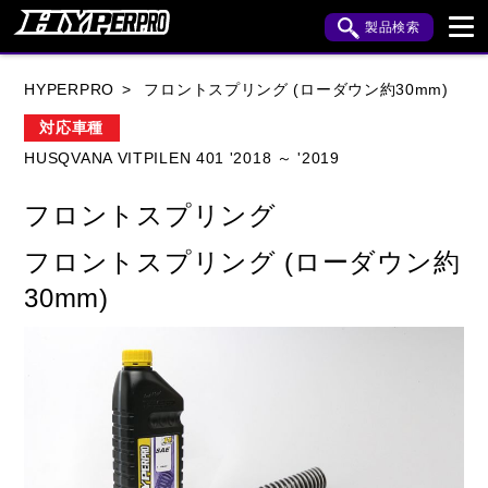
製品検索
ブランド内検索
HYPERPRO
フロントスプリング (ローダウン約30mm)
車種検索
アイテム検索
品番検索
対応車種
HUSQVANA VITPILEN 401 '2018 ～ '2019
HONDA
YAMAHA
SUZUKI
フロントスプリング
KAWASAKI
APRILIA
BENELLI
BMW
フロントスプリング (ローダウン約
BUELL
CAGIVA
DUCATI
30mm)
HARLEY DAVIDSON
HUSQVANA
INDIAN
KTM
MOTO GUZZI
MV AGUSTA
ROYAL ENFIELD
TRIUMPH