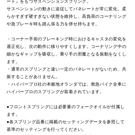
ート』をもつサスペンションスプリング。
サスペンションの動きに追従してバネレートが常に変化。柔
らかすぎず硬すぎない状態を維持し、高負荷のコーナリング
や急ブレーキ時も踏ん張る力を併せ持ちます。
・コーナー手前のブレーキング時におけるキャスタの変化を
適正化し、次の動作に移りやすくします。コーナリング中の
細かなギャップを吸収し、乗り手の邪魔となる振動をなくし
ます。
・通常のスプリングと違い一定のバネレートがないため、共
振することがありません。
・ハイパープロ社の本拠地オランダでは、救急バイク全車に
ハイパープロのスプリングが装着されています。
●フロントスプリングには必要量のフォークオイルが付属し
ます。
●各スプリング品番に掲載のセッティングデータを参照して
基準のセッティングを行ってください。