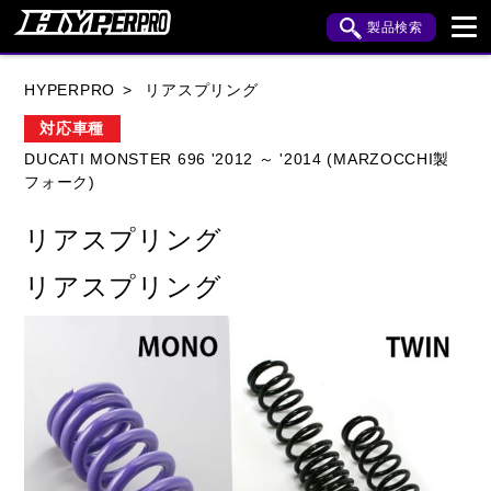
製品検索
ブランド内検索
HYPERPRO
リアスプリング
車種検索
アイテム検索
品番検索
対応車種
DUCATI MONSTER 696 '2012 ～ '2014 (MARZOCCHI製
フォーク)
HONDA
YAMAHA
SUZUKI
リアスプリング
KAWASAKI
APRILIA
BENELLI
BMW
リアスプリング
BUELL
CAGIVA
DUCATI
HARLEY DAVIDSON
HUSQVANA
INDIAN
KTM
MOTO GUZZI
MV AGUSTA
ROYAL ENFIELD
TRIUMPH