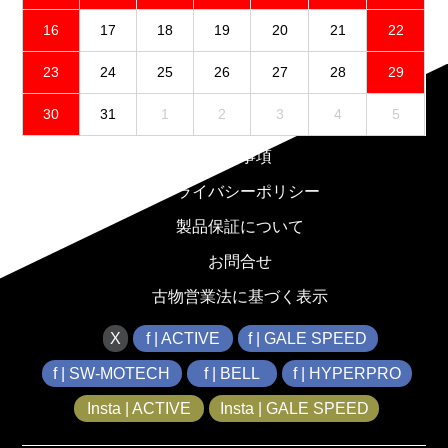
16
17
18
19
20
21
22
23
24
25
26
27
28
29
30
31
1
2
3
4
5
免責事項
プライバシーポリシー
製品保証について
お問合せ
古物営業法に基づく表示
X
f | ACTIVE
f | GALE SPEED
f | SW-MOTECH
f | BELL
f | HYPERPRO
Insta | ACTIVE
Insta | GALE SPEED