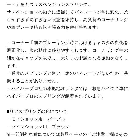
ート』をもつサスペンションスプリング。
サスペンションの動きに追従してバネレートが常に変化。柔
らかすぎず硬すぎない状態を維持し、高負荷のコーナリング
や急ブレーキ時も踏ん張る力を併せ持ちます。
・コーナー手前のブレーキング時におけるキャスタの変化を
適正化し、次の動作に移りやすくします。コーナリング中の
細かなギャップを吸収し、乗り手の邪魔となる振動をなくし
ます。
・通常のスプリングと違い一定のバネレートがないため、共
振することがありません。
・ハイパープロ社の本拠地オランダでは、救急バイク全車に
ハイパープロのスプリングが装着されています。
■リアスプリングの色について
・モノショック用…パープル
・ツインショック用…ブラック
※一部例外車種については製品ページの「ご注意」欄にその