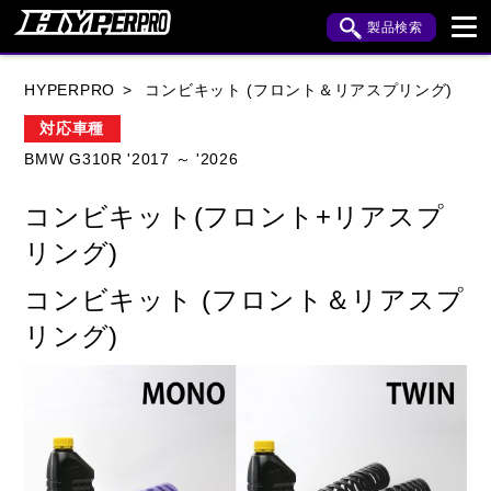
製品検索
ブランド内検索
HYPERPRO
コンビキット (フロント＆リアスプリング)
車種検索
アイテム検索
品番検索
対応車種
BMW G310R '2017 ～ '2026
HONDA
YAMAHA
SUZUKI
コンビキット(フロント+リアスプ
KAWASAKI
APRILIA
BENELLI
BMW
リング)
BUELL
CAGIVA
DUCATI
コンビキット (フロント＆リアスプ
リング)
HARLEY DAVIDSON
HUSQVANA
INDIAN
KTM
MOTO GUZZI
MV AGUSTA
ROYAL ENFIELD
TRIUMPH