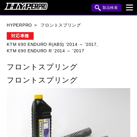
製品検索
ブランド内検索
HYPERPRO
フロントスプリング
車種検索
アイテム検索
品番検索
対応車種
KTM 690 ENDURO R(ABS) '2014 ～ '2017,
KTM 690 ENDURO R '2014 ～ '2017
HONDA
YAMAHA
SUZUKI
フロントスプリング
KAWASAKI
APRILIA
BENELLI
BMW
フロントスプリング
BUELL
CAGIVA
DUCATI
HARLEY DAVIDSON
HUSQVANA
INDIAN
KTM
MOTO GUZZI
MV AGUSTA
ROYAL ENFIELD
TRIUMPH