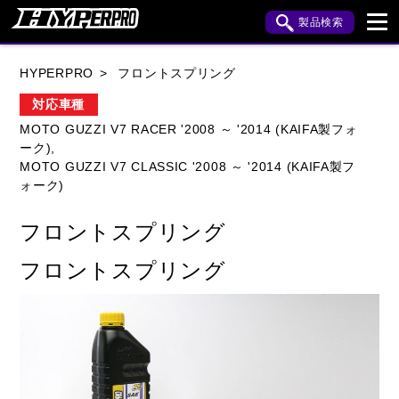
製品検索
ブランド内検索
HYPERPRO
フロントスプリング
車種検索
アイテム検索
品番検索
対応車種
MOTO GUZZI V7 RACER '2008 ～ '2014 (KAIFA製フォ
ーク),
HONDA
YAMAHA
SUZUKI
MOTO GUZZI V7 CLASSIC '2008 ～ '2014 (KAIFA製フ
ォーク)
KAWASAKI
APRILIA
BENELLI
BMW
フロントスプリング
BUELL
CAGIVA
DUCATI
フロントスプリング
HARLEY DAVIDSON
HUSQVANA
INDIAN
KTM
MOTO GUZZI
MV AGUSTA
ROYAL ENFIELD
TRIUMPH