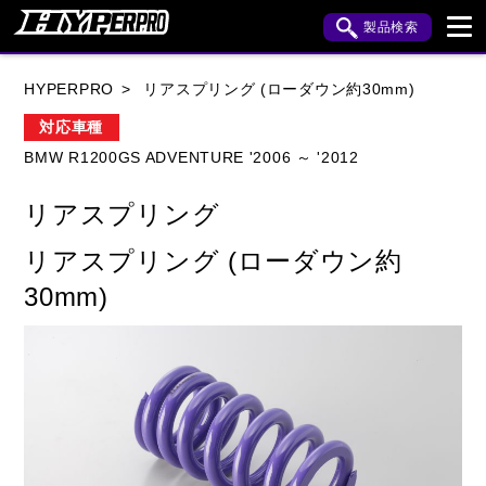
製品検索
ブランド内検索
HYPERPRO
リアスプリング (ローダウン約30mm)
車種検索
アイテム検索
品番検索
対応車種
BMW R1200GS ADVENTURE '2006 ～ '2012
HONDA
YAMAHA
SUZUKI
リアスプリング
KAWASAKI
APRILIA
BENELLI
BMW
リアスプリング (ローダウン約
BUELL
CAGIVA
DUCATI
30mm)
HARLEY DAVIDSON
HUSQVANA
INDIAN
KTM
MOTO GUZZI
MV AGUSTA
ROYAL ENFIELD
TRIUMPH