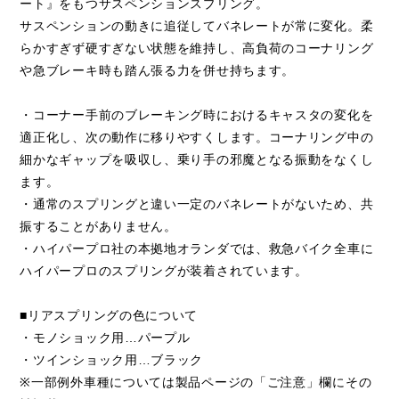
ート』をもつサスペンションスプリング。
サスペンションの動きに追従してバネレートが常に変化。柔
らかすぎず硬すぎない状態を維持し、高負荷のコーナリング
や急ブレーキ時も踏ん張る力を併せ持ちます。
・コーナー手前のブレーキング時におけるキャスタの変化を
適正化し、次の動作に移りやすくします。コーナリング中の
細かなギャップを吸収し、乗り手の邪魔となる振動をなくし
ます。
・通常のスプリングと違い一定のバネレートがないため、共
振することがありません。
・ハイパープロ社の本拠地オランダでは、救急バイク全車に
ハイパープロのスプリングが装着されています。
■リアスプリングの色について
・モノショック用…パープル
・ツインショック用…ブラック
※一部例外車種については製品ページの「ご注意」欄にその