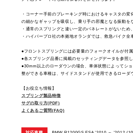
・コーナー手前のブレーキング時におけるキャスタの変
の細かなギャップを吸収し、乗り手の邪魔となる振動を
・通常のスプリングと違い一定のバネレートがないため
・ハイパープロ社の本拠地オランダでは、救急バイク全
●フロントスプリングには必要量のフォークオイルが付
●各スプリング品番に掲載のセッティングデータを参照
●30mm以上のローダウンの場合、車体状態によってシ
整ができる車種は、サイドスタンドが使用できるローダ
【お役立ち情報】
スプリング製品特徴
サグの取り方(PDF)
よくあるご質問(FAQ)
対応車種
BMW R1200GS ESA '2010 ～ '2012 (1