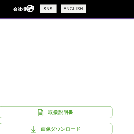
製品検索
SNS
ENGLISH
会社概要
会社概要
採用情報
検索
BUELL
CAGIVA
DUCATI
USTA
ROYAL ENFIELD
取扱説明書
画像ダウンロード