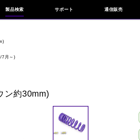
製品検索
サポート
通信販売
お問い合わせ
よくあるご質問
検索
車種検索
アイテム検索
品番
m)
0/7月～)
KAWASAKI
APRILIA
BENELLI
BMW
INDIAN
KTM
MOTO GUZZI
MV AG
ン約30mm)
閉じる