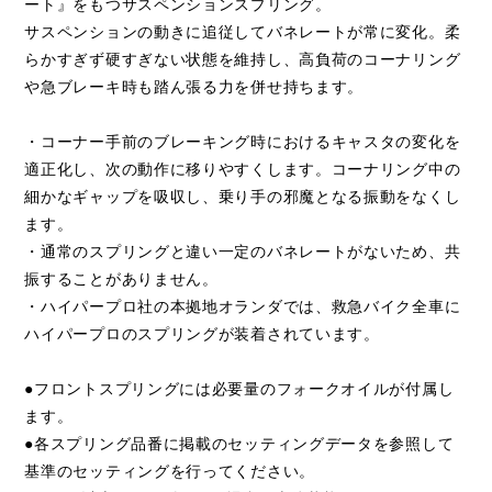
ート』をもつサスペンションスプリング。
サスペンションの動きに追従してバネレートが常に変化。柔
らかすぎず硬すぎない状態を維持し、高負荷のコーナリング
や急ブレーキ時も踏ん張る力を併せ持ちます。
・コーナー手前のブレーキング時におけるキャスタの変化を
適正化し、次の動作に移りやすくします。コーナリング中の
細かなギャップを吸収し、乗り手の邪魔となる振動をなくし
ます。
・通常のスプリングと違い一定のバネレートがないため、共
振することがありません。
・ハイパープロ社の本拠地オランダでは、救急バイク全車に
ハイパープロのスプリングが装着されています。
●フロントスプリングには必要量のフォークオイルが付属し
ます。
●各スプリング品番に掲載のセッティングデータを参照して
基準のセッティングを行ってください。