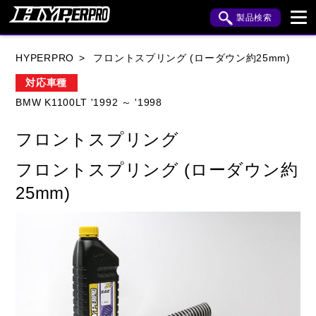
製品検索
ブランド内検索
HYPERPRO
フロントスプリング (ローダウン約25mm)
車種検索
アイテム検索
品番検索
対応車種
BMW K1100LT '1992 ～ '1998
HONDA
YAMAHA
SUZUKI
フロントスプリング
KAWASAKI
APRILIA
BENELLI
BMW
フロントスプリング (ローダウン約
BUELL
CAGIVA
DUCATI
25mm)
HARLEY DAVIDSON
HUSQVANA
INDIAN
KTM
MOTO GUZZI
MV AGUSTA
ROYAL ENFIELD
TRIUMPH