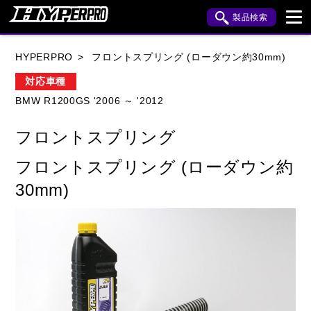
製品検索
ブランド内検索
HYPERPRO
フロントスプリング (ローダウン約30mm)
車種検索
アイテム検索
品番検索
対応車種
BMW R1200GS '2006 ～ '2012
HONDA
YAMAHA
SUZUKI
フロントスプリング
KAWASAKI
APRILIA
BENELLI
BMW
フロントスプリング (ローダウン約
BUELL
CAGIVA
DUCATI
30mm)
HARLEY DAVIDSON
HUSQVANA
INDIAN
KTM
MOTO GUZZI
MV AGUSTA
ROYAL ENFIELD
TRIUMPH