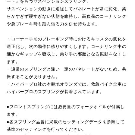
ート』をもつサスペンションスプリング。
サスペンションの動きに追従してバネレートが常に変化。柔
らかすぎず硬すぎない状態を維持し、高負荷のコーナリング
や急ブレーキ時も踏ん張る力を併せ持ちます。
・コーナー手前のブレーキング時におけるキャスタの変化を
適正化し、次の動作に移りやすくします。コーナリング中の
細かなギャップを吸収し、乗り手の邪魔となる振動をなくし
ます。
・通常のスプリングと違い一定のバネレートがないため、共
振することがありません。
・ハイパープロ社の本拠地オランダでは、救急バイク全車に
ハイパープロのスプリングが装着されています。
●フロントスプリングには必要量のフォークオイルが付属し
ます。
●各スプリング品番に掲載のセッティングデータを参照して
基準のセッティングを行ってください。