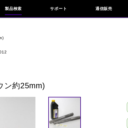
製品検索
サポート
通信販売
お問い合わせ
よくあるご質問
検索
車種検索
アイテム検索
品番
m)
012
KAWASAKI
APRILIA
BENELLI
BMW
INDIAN
KTM
MOTO GUZZI
MV AG
ン約25mm)
閉じる