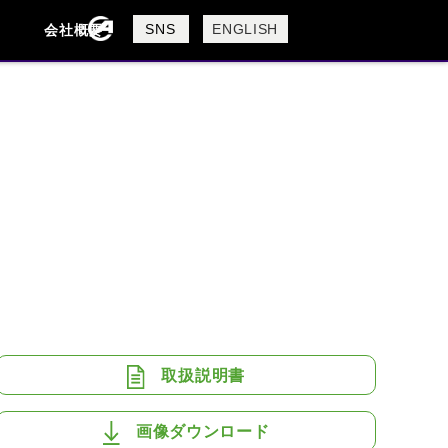
製品検索
SNS
ENGLISH
会社概要
会社概要
採用情報
検索
BUELL
CAGIVA
DUCATI
USTA
ROYAL ENFIELD
取扱説明書
画像ダウンロード