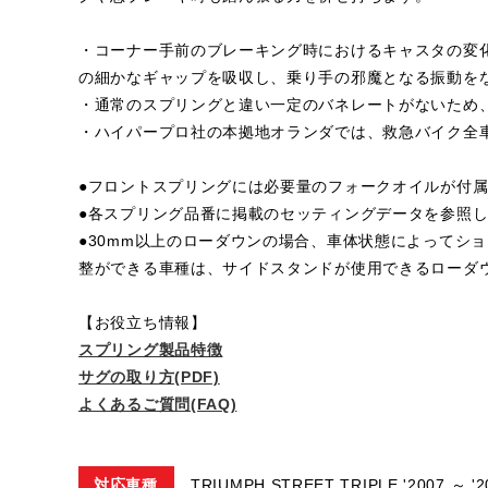
・コーナー手前のブレーキング時におけるキャスタの変
の細かなギャップを吸収し、乗り手の邪魔となる振動を
・通常のスプリングと違い一定のバネレートがないため
・ハイパープロ社の本拠地オランダでは、救急バイク全
●フロントスプリングには必要量のフォークオイルが付
●各スプリング品番に掲載のセッティングデータを参照
●30mm以上のローダウンの場合、車体状態によってシ
整ができる車種は、サイドスタンドが使用できるローダ
【お役立ち情報】
スプリング製品特徴
サグの取り方(PDF)
よくあるご質問(FAQ)
対応車種
TRIUMPH STREET TRIPLE '2007 ～ '2