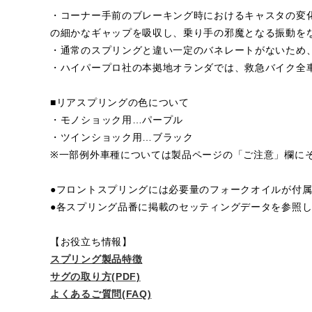
・コーナー手前のブレーキング時におけるキャスタの変
の細かなギャップを吸収し、乗り手の邪魔となる振動を
・通常のスプリングと違い一定のバネレートがないため
・ハイパープロ社の本拠地オランダでは、救急バイク全
■リアスプリングの色について
・モノショック用…パープル
・ツインショック用…ブラック
※一部例外車種については製品ページの「ご注意」欄に
●フロントスプリングには必要量のフォークオイルが付
●各スプリング品番に掲載のセッティングデータを参照
【お役立ち情報】
スプリング製品特徴
サグの取り方(PDF)
よくあるご質問(FAQ)