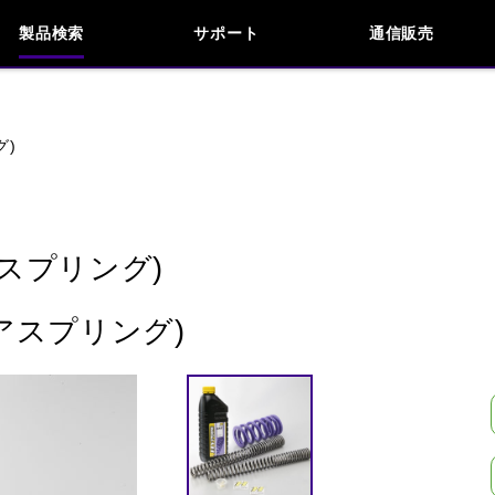
製品検索
サポート
通信販売
お問い合わせ
よくあるご質問
検索
車種検索
アイテム検索
品番
グ)
KAWASAKI
APRILIA
BENELLI
BMW
スプリング)
INDIAN
KTM
MOTO GUZZI
MV AG
アスプリング)
閉じる