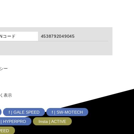
ANコード
4538792049045
シー
く表示
f | GALE SPEED
f | SW-MOTECH
f | HYPERPRO
Insta | ACTIVE
SPEED