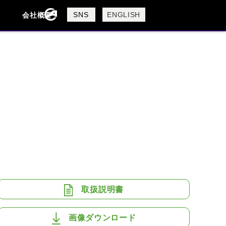
製品検索
SNS
ENGLISH
会社概要
会社概要
採用情報
検索
BUELL
CAGIVA
DUCATI
USTA
ROYAL ENFIELD
取扱説明書
画像ダウンロード