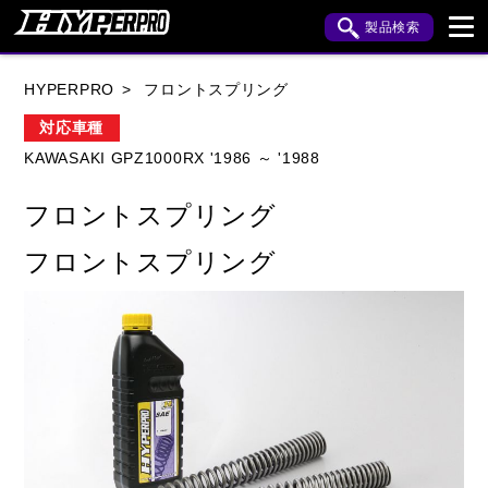
製品検索
ブランド内検索
HYPERPRO
フロントスプリング
車種検索
アイテム検索
品番検索
対応車種
KAWASAKI GPZ1000RX '1986 ～ '1988
HONDA
YAMAHA
SUZUKI
フロントスプリング
KAWASAKI
APRILIA
BENELLI
BMW
フロントスプリング
BUELL
CAGIVA
DUCATI
HARLEY DAVIDSON
HUSQVANA
INDIAN
KTM
MOTO GUZZI
MV AGUSTA
ROYAL ENFIELD
TRIUMPH