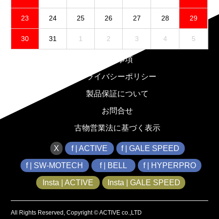
23
24
25
26
27
28
29
30
31
1
2
3
4
5
免責事項
プライバシーポリシー
製品保証について
お問合せ
古物営業法に基づく表示
X
f | ACTIVE
f | GALE SPEED
f | SW-MOTECH
f | BELL
f | HYPERPRO
Insta | ACTIVE
Insta | GALE SPEED
All Rights Reserved, Copyright © ACTIVE co.,LTD