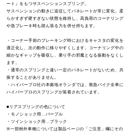
ート』をもつサスペンションスプリング。
サスペンションの動きに追従してバネレートが常に変化。柔
らかすぎず硬すぎない状態を維持し、高負荷のコーナリング
や急ブレーキ時も踏ん張る力を併せ持ちます。
・コーナー手前のブレーキング時におけるキャスタの変化を
適正化し、次の動作に移りやすくします。コーナリング中の
細かなギャップを吸収し、乗り手の邪魔となる振動をなくし
ます。
・通常のスプリングと違い一定のバネレートがないため、共
振することがありません。
・ハイパープロ社の本拠地オランダでは、救急バイク全車に
ハイパープロのスプリングが装着されています。
■リアスプリングの色について
・モノショック用…パープル
・ツインショック用…ブラック
※一部例外車種については製品ページの「ご注意」欄にその