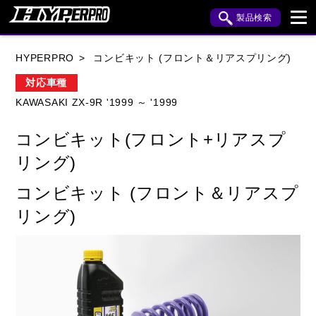
製品検索
ブランド内検索
HYPERPRO
コンビキット (フロント＆リアスプリング)
車種検索
アイテム検索
品番検索
対応車種
KAWASAKI ZX-9R '1999 ～ '1999
HONDA
YAMAHA
SUZUKI
コンビキット(フロント+リアスプ
KAWASAKI
APRILIA
BENELLI
BMW
リング)
BUELL
CAGIVA
DUCATI
コンビキット (フロント＆リアスプ
リング)
HARLEY DAVIDSON
HUSQVANA
INDIAN
KTM
MOTO GUZZI
MV AGUSTA
ROYAL ENFIELD
TRIUMPH