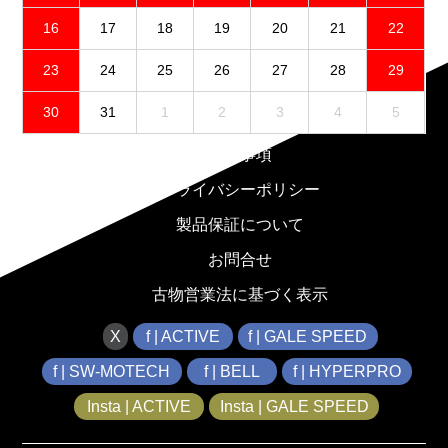
16
17
18
19
20
21
22
23
24
25
26
27
28
29
30
31
1
2
3
4
5
免責事項
プライバシーポリシー
製品保証について
お問合せ
古物営業法に基づく表示
X
f | ACTIVE
f | GALE SPEED
f | SW-MOTECH
f | BELL
f | HYPERPRO
Insta | ACTIVE
Insta | GALE SPEED