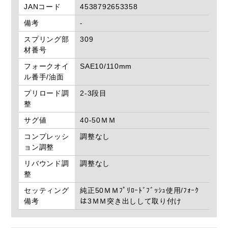
JANコード
4538792653358
備考
-
スプリング部
309
材番号
フォークオイ
SAE10/110mm
ル番手/油面
プリロード調
2-3段目
整
サグ値
40-50ＭＭ
コンプレッシ
調整なし
ョン調整
リバウンド調
調整なし
整
セッティング
純正50ＭＭﾌﾟﾘﾛｰﾄﾞﾌﾞｯｼｭ使用/ﾌｫｰｸ
備考
は3ＭＭ突き出しして取り付け