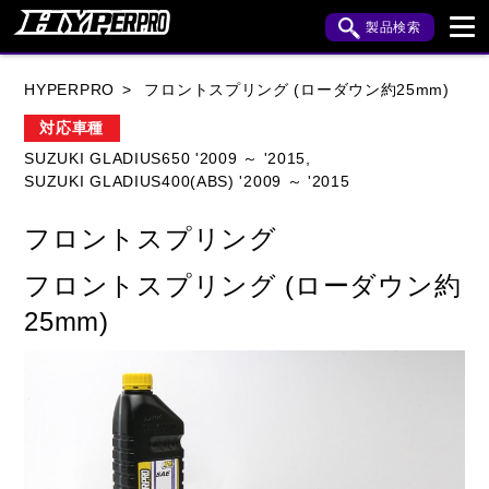
製品検索
ブランド内検索
HYPERPRO
フロントスプリング (ローダウン約25mm)
車種検索
アイテム検索
品番検索
対応車種
SUZUKI GLADIUS650 '2009 ～ '2015,
SUZUKI GLADIUS400(ABS) '2009 ～ '2015
HONDA
YAMAHA
SUZUKI
フロントスプリング
KAWASAKI
APRILIA
BENELLI
BMW
フロントスプリング (ローダウン約
BUELL
CAGIVA
DUCATI
25mm)
HARLEY DAVIDSON
HUSQVANA
INDIAN
KTM
MOTO GUZZI
MV AGUSTA
ROYAL ENFIELD
TRIUMPH