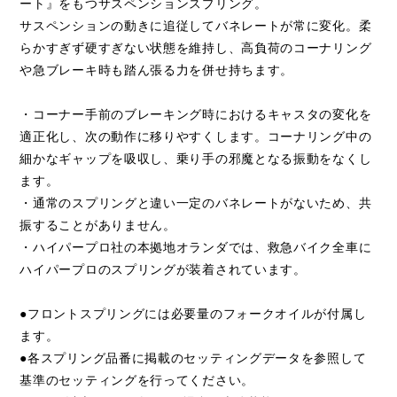
ート』をもつサスペンションスプリング。
サスペンションの動きに追従してバネレートが常に変化。柔
らかすぎず硬すぎない状態を維持し、高負荷のコーナリング
や急ブレーキ時も踏ん張る力を併せ持ちます。
・コーナー手前のブレーキング時におけるキャスタの変化を
適正化し、次の動作に移りやすくします。コーナリング中の
細かなギャップを吸収し、乗り手の邪魔となる振動をなくし
ます。
・通常のスプリングと違い一定のバネレートがないため、共
振することがありません。
・ハイパープロ社の本拠地オランダでは、救急バイク全車に
ハイパープロのスプリングが装着されています。
●フロントスプリングには必要量のフォークオイルが付属し
ます。
●各スプリング品番に掲載のセッティングデータを参照して
基準のセッティングを行ってください。