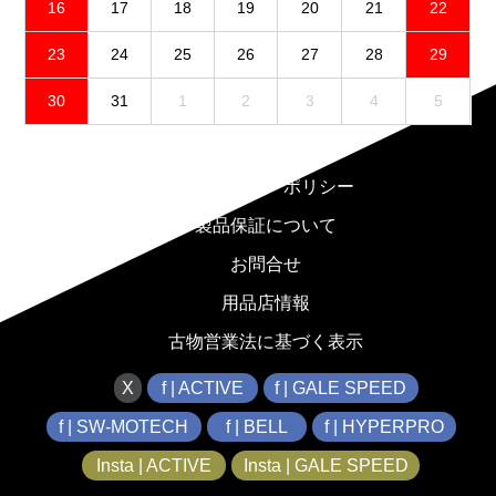
16
17
18
19
20
21
22
23
24
25
26
27
28
29
30
31
1
2
3
4
5
免責事項
プライバシーポリシー
製品保証について
お問合せ
用品店情報
古物営業法に基づく表示
X
f | ACTIVE
f | GALE SPEED
f | SW-MOTECH
f | BELL
f | HYPERPRO
Insta | ACTIVE
Insta | GALE SPEED