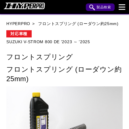
製品検索
ブランド内検索
HYPERPRO
フロントスプリング (ローダウン約25mm)
車種検索
アイテム検索
品番検索
対応車種
SUZUKI V-STROM 800 DE '2023 ～ '2025
HONDA
YAMAHA
SUZUKI
フロントスプリング
KAWASAKI
APRILIA
BENELLI
BMW
フロントスプリング (ローダウン約
BUELL
CAGIVA
DUCATI
25mm)
HARLEY DAVIDSON
HUSQVANA
INDIAN
KTM
MOTO GUZZI
MV AGUSTA
ROYAL ENFIELD
TRIUMPH