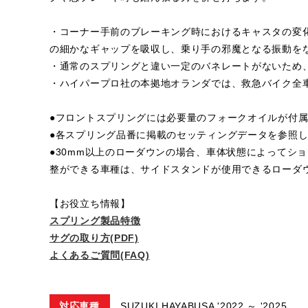
・コーナー手前のブレーキング時におけるキャスタの変
の細かなギャップを吸収し、乗り手の邪魔となる振動を
・通常のスプリングと違い一定のバネレートがないため
・ハイパープロ社の本拠地オランダでは、救急バイク全
●フロントスプリングには必要量のフォークオイルが付
●各スプリング品番に掲載のセッティングデータを参照
●30mm以上のローダウンの場合、車体状態によってシ
整ができる車種は、サイドスタンドが使用できるローダ
【お役立ち情報】
スプリング製品特徴
サグの取り方(PDF)
よくあるご質問(FAQ)
対応車種
SUZUKI HAYABUSA '2022 ～ '2025