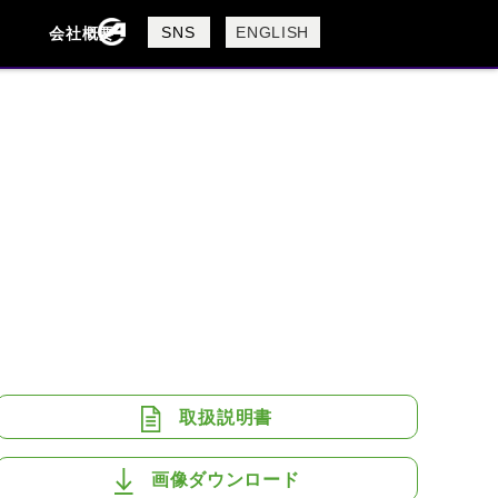
製品検索
SNS
ENGLISH
会社概要
会社概要
採用情報
検索
BUELL
CAGIVA
DUCATI
USTA
ROYAL ENFIELD
取扱説明書
画像ダウンロード