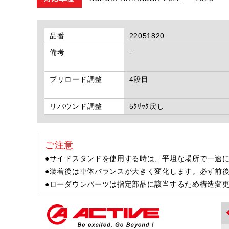
品番
22051820
備考
-
プリロード調整
4段目
リバウンド調整
5ｸﾘｯｸ戻し
ご注意
●サイドスタンドを使用する時は、平坦な場所で一速に
●装着後は車体バランスが大きく変化します。必ず前
●ローダウンパーツは指定部品に該当するため構造変