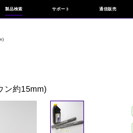
製品検索
サポート
通信販売
お問い合わせ
よくあるご質問
検索
車種検索
アイテム検索
品番
m)
KAWASAKI
APRILIA
BENELLI
BMW
INDIAN
KTM
MOTO GUZZI
MV AG
ン約15mm)
閉じる