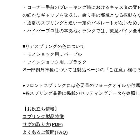
・コーナー手前のブレーキング時におけるキャスタの変
の細かなギャップを吸収し、乗り手の邪魔となる振動を
・通常のスプリングと違い一定のバネレートがないため
・ハイパープロ社の本拠地オランダでは、救急バイク全
■リアスプリングの色について
・モノショック用…パープル
・ツインショック用…ブラック
※一部例外車種については製品ページの「ご注意」欄に
●フロントスプリングには必要量のフォークオイルが付
●各スプリング品番に掲載のセッティングデータを参照
【お役立ち情報】
スプリング製品特徴
サグの取り方(PDF)
よくあるご質問(FAQ)