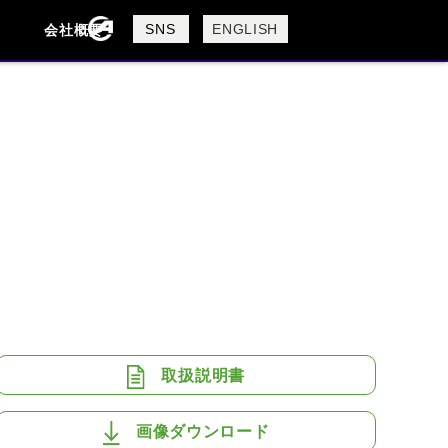
製品検索
SNS
ENGLISH
会社概要
会社概要
採用情報
検索
BUELL
CAGIVA
DUCATI
USTA
ROYAL ENFIELD
取扱説明書
画像ダウンロード