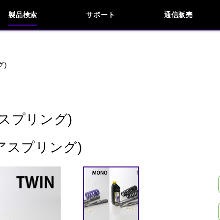
製品検索
サポート
通信販売
お問い合わせ
よくあるご質問
検索
車種検索
アイテム検索
品番
グ)
KAWASAKI
APRILIA
BENELLI
BMW
スプリング)
INDIAN
KTM
MOTO GUZZI
MV AG
アスプリング)
閉じる