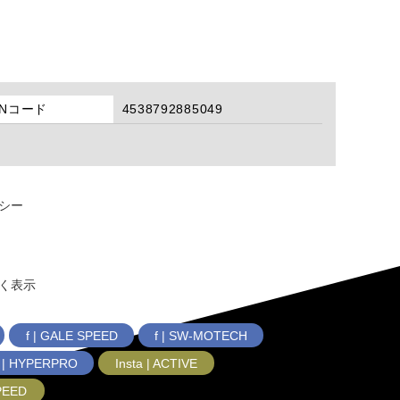
ANコード
4538792885049
シー
く表示
f | GALE SPEED
f | SW-MOTECH
f | HYPERPRO
Insta | ACTIVE
SPEED