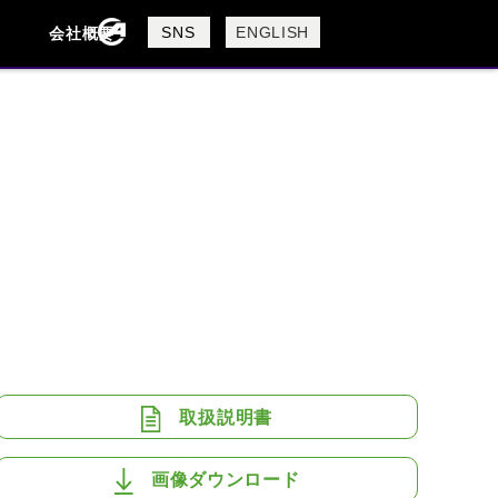
製品検索
SNS
ENGLISH
会社概要
会社概要
採用情報
検索
BUELL
CAGIVA
DUCATI
USTA
ROYAL ENFIELD
取扱説明書
画像ダウンロード