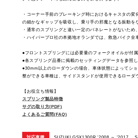
・コーナー手前のブレーキング時におけるキャスタの変
の細かなギャップを吸収し、乗り手の邪魔となる振動を
・通常のスプリングと違い一定のバネレートがないため
・ハイパープロ社の本拠地オランダでは、救急バイク全
●フロントスプリングには必要量のフォークオイルが付
●各スプリング品番に掲載のセッティングデータを参照
●30mm以上のローダウンの場合、車体状態によってシ
整ができる車種は、サイドスタンドが使用できるローダ
【お役立ち情報】
スプリング製品特徴
サグの取り方(PDF)
よくあるご質問(FAQ)
対応車種
SUZUKI GSX1300R '2008 ～ '2017,
S