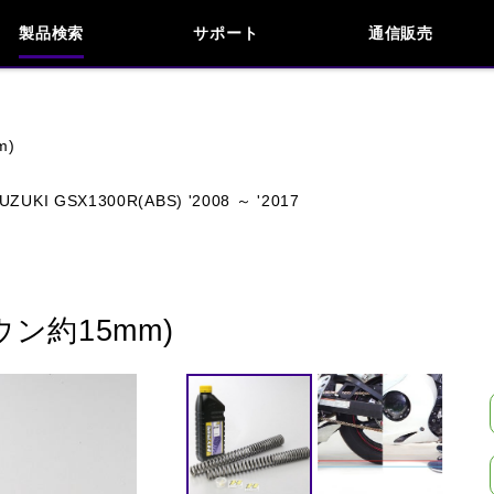
製品検索
サポート
通信販売
お問い合わせ
よくあるご質問
検索
車種検索
アイテム検索
品番
m)
UZUKI GSX1300R(ABS) '2008 ～ '2017
KAWASAKI
APRILIA
BENELLI
BMW
INDIAN
KTM
MOTO GUZZI
MV AG
ン約15mm)
閉じる