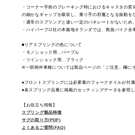
・コーナー手前のブレーキング時におけるキャスタの変
の細かなギャップを吸収し、乗り手の邪魔となる振動を
・通常のスプリングと違い一定のバネレートがないため
・ハイパープロ社の本拠地オランダでは、救急バイク全
■リアスプリングの色について
・モノショック用…パープル
・ツインショック用…ブラック
※一部例外車種については製品ページの「ご注意」欄に
●フロントスプリングには必要量のフォークオイルが付
●各スプリング品番に掲載のセッティングデータを参照
【お役立ち情報】
スプリング製品特徴
サグの取り方(PDF)
よくあるご質問(FAQ)