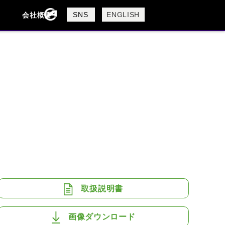
製品検索
SNS
ENGLISH
会社概要
会社概要
採用情報
検索
BUELL
CAGIVA
DUCATI
USTA
ROYAL ENFIELD
取扱説明書
画像ダウンロード