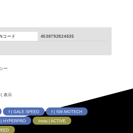
ANコード
4538792824635
シー
く表示
f | GALE SPEED
f | SW-MOTECH
f | HYPERPRO
Insta | ACTIVE
SPEED