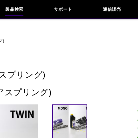
製品検索
サポート
通信販売
お問い合わせ
よくあるご質問
検索
車種検索
アイテム検索
品番
グ)
KAWASAKI
APRILIA
BENELLI
BMW
スプリング)
INDIAN
KTM
MOTO GUZZI
MV AG
アスプリング)
閉じる