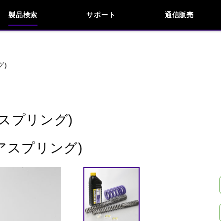
製品検索
サポート
通信販売
お問い合わせ
よくあるご質問
検索
車種検索
アイテム検索
品番
グ)
KAWASAKI
APRILIA
BENELLI
BMW
スプリング)
INDIAN
KTM
MOTO GUZZI
MV AG
アスプリング)
閉じる