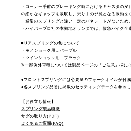
・コーナー手前のブレーキング時におけるキャスタの変
の細かなギャップを吸収し、乗り手の邪魔となる振動を
・通常のスプリングと違い一定のバネレートがないため
・ハイパープロ社の本拠地オランダでは、救急バイク全
■リアスプリングの色について
・モノショック用…パープル
・ツインショック用…ブラック
※一部例外車種については製品ページの「ご注意」欄に
●フロントスプリングには必要量のフォークオイルが付
●各スプリング品番に掲載のセッティングデータを参照
【お役立ち情報】
スプリング製品特徴
サグの取り方(PDF)
よくあるご質問(FAQ)