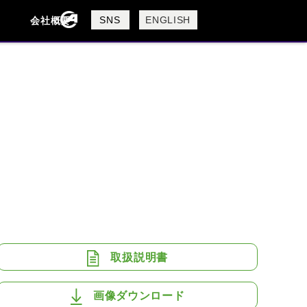
製品検索
SNS
ENGLISH
会社概要
会社概要
採用情報
検索
BUELL
CAGIVA
DUCATI
USTA
ROYAL ENFIELD
取扱説明書
画像ダウンロード