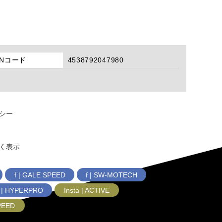
ANコード
4538792047980
シー
く表示
f | GALE SPEED
f | SW-MOTECH
f | HYPERPRO
Insta | ACTIVE
SPEED