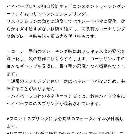
ハイパープロ社が独自設計する『コンスタントライジングレ
ート』をもつサスペンションスプリング。
サスペンションの動きに追従してバネレートが常に変化。柔
らかすぎず硬すぎない状態を維持し、高負荷のコーナリング
や急ブレーキ時も踏ん張る力を併せ持ちます。
・コーナー手前のブレーキング時におけるキャスタの変化を
適正化し、次の動作に移りやすくします。コーナリング中の
細かなギャップを吸収し、乗り手の邪魔となる振動をなくし
ます。
・通常のスプリングと違い一定のバネレートがないため、共
振することがありません。
・ハイパープロ社の本拠地オランダでは、救急バイク全車に
ハイパープロのスプリングが装着されています。
●フロントスプリングには必要量のフォークオイルが付属し
ます。
●各スプリング品番に掲載のセッティングデータを参照して