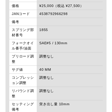
価格
¥25,000（税込 ¥27,500）
JANコード
4538792966298
備考
スプリング部
1855
材番号
フォークオイ
SAE#5 / 130mm
ル番手/油面
プリロード調
調整なし
整
サグ値
40 MM
コンプレッシ
調整なし
ョン調整
リバウンド調
調整なし
整
セッティング
突き出し量 10mm
備考