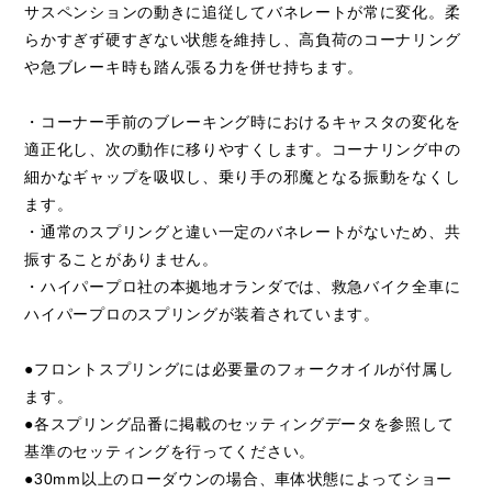
サスペンションの動きに追従してバネレートが常に変化。柔
らかすぎず硬すぎない状態を維持し、高負荷のコーナリング
や急ブレーキ時も踏ん張る力を併せ持ちます。
・コーナー手前のブレーキング時におけるキャスタの変化を
適正化し、次の動作に移りやすくします。コーナリング中の
細かなギャップを吸収し、乗り手の邪魔となる振動をなくし
ます。
・通常のスプリングと違い一定のバネレートがないため、共
振することがありません。
・ハイパープロ社の本拠地オランダでは、救急バイク全車に
ハイパープロのスプリングが装着されています。
●フロントスプリングには必要量のフォークオイルが付属し
ます。
●各スプリング品番に掲載のセッティングデータを参照して
基準のセッティングを行ってください。
●30mm以上のローダウンの場合、車体状態によってショー