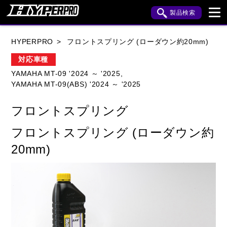
製品検索
ブランド内検索
HYPERPRO
フロントスプリング (ローダウン約20mm)
車種検索
アイテム検索
品番検索
対応車種
YAMAHA MT-09 '2024 ～ '2025,
YAMAHA MT-09(ABS) '2024 ～ '2025
HONDA
YAMAHA
SUZUKI
フロントスプリング
KAWASAKI
APRILIA
BENELLI
BMW
フロントスプリング (ローダウン約
BUELL
CAGIVA
DUCATI
20mm)
HARLEY DAVIDSON
HUSQVANA
INDIAN
KTM
MOTO GUZZI
MV AGUSTA
ROYAL ENFIELD
TRIUMPH