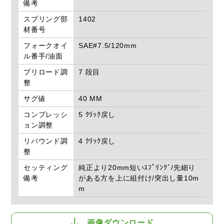
備考
スプリング部
1402
材番号
フォークオイ
SAE#7.5/120mm
ル番手/油面
プリロード調
7 段目
整
サグ値
40 MM
コンプレッシ
5 ｸﾘｯｸ戻し
ョン調整
リバウンド調
4 ｸﾘｯｸ戻し
整
セッティング
純正より20mm短いｽﾌﾟﾘﾝｸﾞ/先細り
備考
がある方を上に組付け/突出し量10m
m
画像ダウンロード