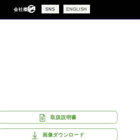
製品検索
SNS
ENGLISH
会社概要
会社概要
採用情報
検索
BUELL
CAGIVA
DUCATI
USTA
ROYAL ENFIELD
取扱説明書
画像ダウンロード