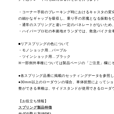
・コーナー手前のブレーキング時におけるキャスタの変
の細かなギャップを吸収し、乗り手の邪魔となる振動を
・通常のスプリングと違い一定のバネレートがないため
・ハイパープロ社の本拠地オランダでは、救急バイク全
■リアスプリングの色について
・モノショック用…パープル
・ツインショック用…ブラック
※一部例外車種については製品ページの「ご注意」欄に
●各スプリング品番に掲載のセッティングデータを参照
●30mm以上のローダウンの場合、車体状態によってシ
整ができる車種は、サイドスタンドが使用できるローダ
【お役立ち情報】
スプリング製品特徴
サグの取り方(PDF)