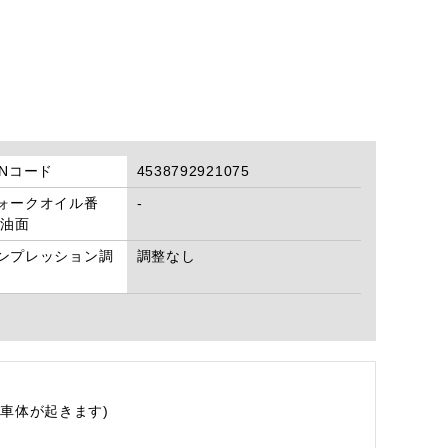
ANコード
4538792921075
ォークオイル番
-
/油面
ンプレッション調
調整なし
車体が起きます)