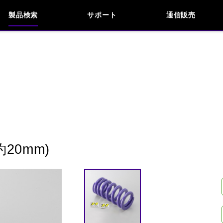
製品検索
サポート
通信販売
お問い合わせ
よくあるご質問
検索
車種検索
アイテム検索
品番
KAWASAKI
APRILIA
BENELLI
BMW
INDIAN
KTM
MOTO GUZZI
MV AG
20mm)
閉じる