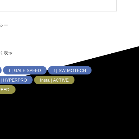
シー
く表示
f | GALE SPEED
f | SW-MOTECH
f | HYPERPRO
Insta | ACTIVE
SPEED