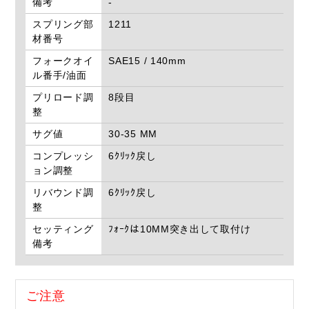
備考
-
スプリング部
1211
材番号
フォークオイ
SAE15 / 140mm
ル番手/油面
プリロード調
8段目
整
サグ値
30-35 MM
コンプレッシ
6ｸﾘｯｸ戻し
ョン調整
リバウンド調
6ｸﾘｯｸ戻し
整
セッティング
ﾌｫｰｸは10MM突き出して取付け
備考
ご注意