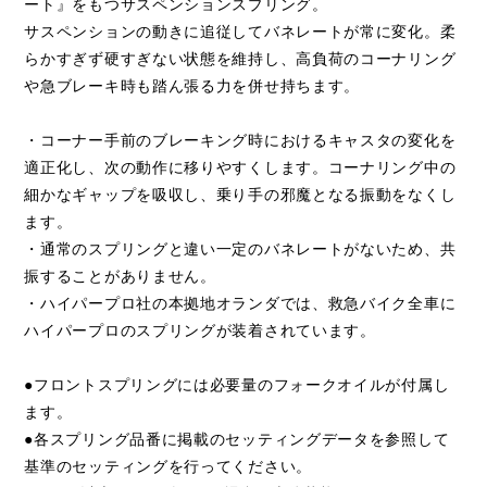
ート』をもつサスペンションスプリング。
サスペンションの動きに追従してバネレートが常に変化。柔
らかすぎず硬すぎない状態を維持し、高負荷のコーナリング
や急ブレーキ時も踏ん張る力を併せ持ちます。
・コーナー手前のブレーキング時におけるキャスタの変化を
適正化し、次の動作に移りやすくします。コーナリング中の
細かなギャップを吸収し、乗り手の邪魔となる振動をなくし
ます。
・通常のスプリングと違い一定のバネレートがないため、共
振することがありません。
・ハイパープロ社の本拠地オランダでは、救急バイク全車に
ハイパープロのスプリングが装着されています。
●フロントスプリングには必要量のフォークオイルが付属し
ます。
●各スプリング品番に掲載のセッティングデータを参照して
基準のセッティングを行ってください。