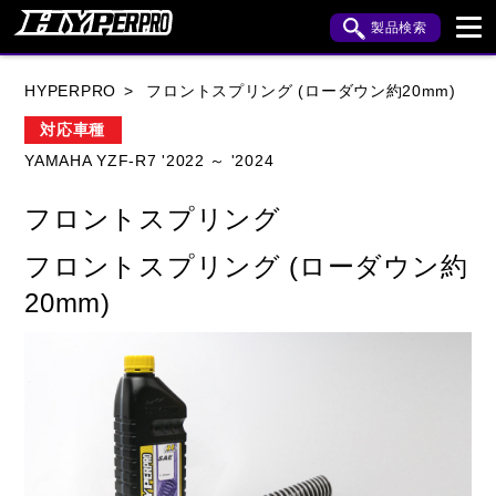
製品検索
ブランド内検索
HYPERPRO
フロントスプリング (ローダウン約20mm)
車種検索
アイテム検索
品番検索
対応車種
YAMAHA YZF-R7 '2022 ～ '2024
HONDA
YAMAHA
SUZUKI
フロントスプリング
KAWASAKI
APRILIA
BENELLI
BMW
フロントスプリング (ローダウン約
BUELL
CAGIVA
DUCATI
20mm)
HARLEY DAVIDSON
HUSQVANA
INDIAN
KTM
MOTO GUZZI
MV AGUSTA
ROYAL ENFIELD
TRIUMPH