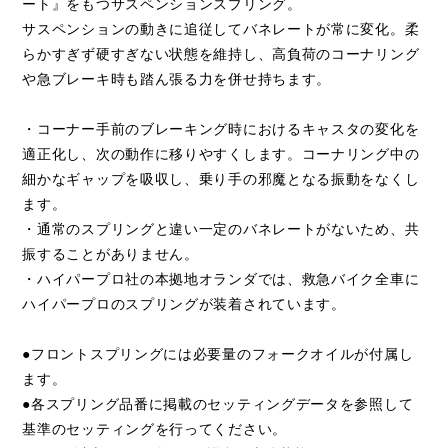
ート』をもつサスペンションスプリング。
サスペンションの動きに追従してバネレートが常に変化。柔
らかすぎず硬すぎない状態を維持し、高負荷のコーナリング
や急ブレーキ時も踏ん張る力を併せ持ちます。
・コーナー手前のブレーキング時におけるキャスタの変化を
適正化し、次の動作に移りやすくします。コーナリング中の
細かなギャップを吸収し、乗り手の邪魔となる振動をなくし
ます。
・通常のスプリングと違い一定のバネレートがないため、共
振することがありません。
・ハイパープロ社の本拠地オランダでは、救急バイク全車に
ハイパープロのスプリングが装着されています。
●フロントスプリングには必要量のフォークオイルが付属し
ます。
●各スプリング品番に掲載のセッティングデータを参照して
基準のセッティングを行ってください。