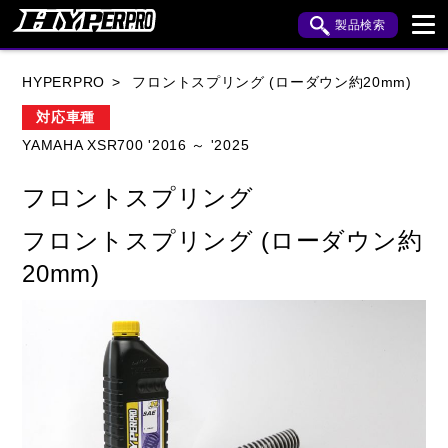
製品検索
ブランド内検索
HYPERPRO
フロントスプリング (ローダウン約20mm)
車種検索
アイテム検索
品番検索
対応車種
YAMAHA XSR700 '2016 ～ '2025
HONDA
YAMAHA
SUZUKI
フロントスプリング
KAWASAKI
APRILIA
BENELLI
BMW
フロントスプリング (ローダウン約
BUELL
CAGIVA
DUCATI
20mm)
HARLEY DAVIDSON
HUSQVANA
INDIAN
KTM
MOTO GUZZI
MV AGUSTA
ROYAL ENFIELD
TRIUMPH