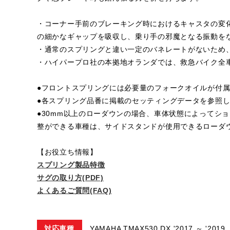
・コーナー手前のブレーキング時におけるキャスタの変
の細かなギャップを吸収し、乗り手の邪魔となる振動を
・通常のスプリングと違い一定のバネレートがないため
・ハイパープロ社の本拠地オランダでは、救急バイク全
●フロントスプリングには必要量のフォークオイルが付
●各スプリング品番に掲載のセッティングデータを参照
●30mm以上のローダウンの場合、車体状態によってシ
整ができる車種は、サイドスタンドが使用できるローダ
【お役立ち情報】
スプリング製品特徴
サグの取り方(PDF)
よくあるご質問(FAQ)
対応車種
YAMAHA TMAX530 DX '2017 ～ '2019