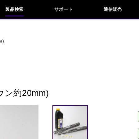
製品検索
サポート
通信販売
お問い合わせ
よくあるご質問
検索
車種検索
アイテム検索
品番
m)
KAWASAKI
APRILIA
BENELLI
BMW
INDIAN
KTM
MOTO GUZZI
MV AG
ン約20mm)
閉じる