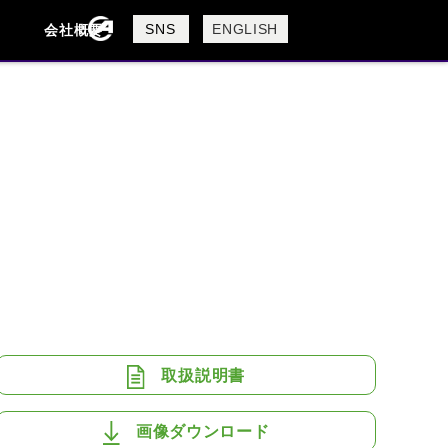
製品検索
SNS
ENGLISH
会社概要
会社概要
採用情報
検索
BUELL
CAGIVA
DUCATI
USTA
ROYAL ENFIELD
取扱説明書
画像ダウンロード