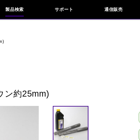
製品検索
サポート
通信販売
お問い合わせ
よくあるご質問
検索
車種検索
アイテム検索
品番
m)
KAWASAKI
APRILIA
BENELLI
BMW
INDIAN
KTM
MOTO GUZZI
MV AG
ン約25mm)
閉じる