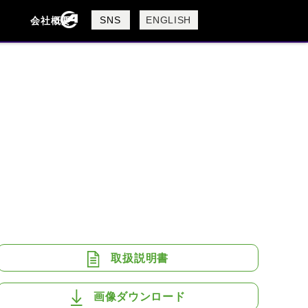
製品検索
SNS
ENGLISH
会社概要
会社概要
採用情報
検索
BUELL
CAGIVA
DUCATI
USTA
ROYAL ENFIELD
取扱説明書
画像ダウンロード