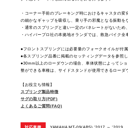
・コーナー手前のブレーキング時におけるキャスタの変
の細かなギャップを吸収し、乗り手の邪魔となる振動を
・通常のスプリングと違い一定のバネレートがないため
・ハイパープロ社の本拠地オランダでは、救急バイク全
●フロントスプリングには必要量のフォークオイルが付
●各スプリング品番に掲載のセッティングデータを参照
●30mm以上のローダウンの場合、車体状態によってシ
整ができる車種は、サイドスタンドが使用できるローダ
【お役立ち情報】
スプリング製品特徴
サグの取り方(PDF)
よくあるご質問(FAQ)
対応車種
YAMAHA MT-09(ABS) '2017 ～ '2019