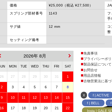
価格
¥25,000（税込 ¥27,500）
J
スプリング部材番号
1143
フ
手
サグ値
12 mm
コ
整
セッティング備考
免責事項
2026年 8月
プライバシーポリ
製品保証について
SUN
MON
TUE
WED
THU
FRI
SAT
お問合せ
用品店情報
26
27
28
29
30
31
1
古物営業法に基づ
2
3
4
5
6
7
8
X
f | ACTIVE
9
10
11
12
13
14
15
f | BELL
16
17
18
19
20
21
22
Insta | GALE 