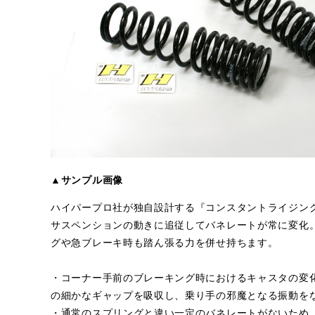
▲サンプル画像
ハイパープロ社が独自設計する『コンスタントライジン
サスペンションの動きに追従してバネレートが常に変化
グや急ブレーキ時も踏ん張る力を併せ持ちます。
・コーナー手前のブレーキング時におけるキャスタの変
の細かなギャップを吸収し、乗り手の邪魔となる振動を
・通常のスプリングと違い一定のバネレートがないため