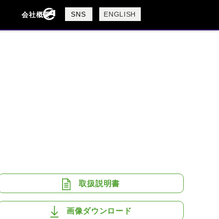
製品検索
SNS
ENGLISH
会社概要
会社概要
採用情報
検索
BUELL
CAGIVA
DUCATI
USTA
ROYAL ENFIELD
取扱説明書
画像ダウンロード