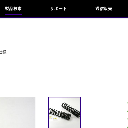
製品検索
サポート
通信販売
お問い合わせ
よくあるご質問
検索
車種検索
アイテム検索
品番
内仕様
KAWASAKI
APRILIA
BENELLI
BMW
INDIAN
KTM
MOTO GUZZI
MV AG
閉じる