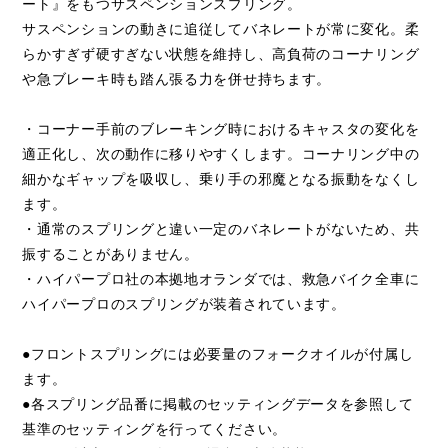
ート』をもつサスペンションスプリング。
サスペンションの動きに追従してバネレートが常に変化。柔
らかすぎず硬すぎない状態を維持し、高負荷のコーナリング
や急ブレーキ時も踏ん張る力を併せ持ちます。
・コーナー手前のブレーキング時におけるキャスタの変化を
適正化し、次の動作に移りやすくします。コーナリング中の
細かなギャップを吸収し、乗り手の邪魔となる振動をなくし
ます。
・通常のスプリングと違い一定のバネレートがないため、共
振することがありません。
・ハイパープロ社の本拠地オランダでは、救急バイク全車に
ハイパープロのスプリングが装着されています。
●フロントスプリングには必要量のフォークオイルが付属し
ます。
●各スプリング品番に掲載のセッティングデータを参照して
基準のセッティングを行ってください。