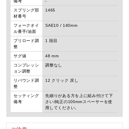
備考
-
スプリング部
1465
材番号
フォークオイ
SAE10 / 140mm
ル番手/油面
プリロード調
1 段目
整
サグ値
48 mm
コンプレッシ
調整なし
ョン調整
リバウンド調
12 クリック 戻し
整
セッティング
先細りがある方を上に組み付けて下
備考
さい/純正の100mmスペーサーを使
用してください。