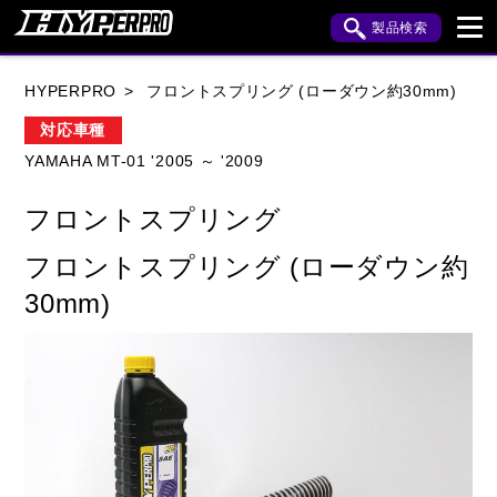
製品検索
ブランド内検索
HYPERPRO
フロントスプリング (ローダウン約30mm)
車種検索
アイテム検索
品番検索
対応車種
YAMAHA MT-01 '2005 ～ '2009
HONDA
YAMAHA
SUZUKI
フロントスプリング
KAWASAKI
APRILIA
BENELLI
BMW
フロントスプリング (ローダウン約
BUELL
CAGIVA
DUCATI
30mm)
HARLEY DAVIDSON
HUSQVANA
INDIAN
KTM
MOTO GUZZI
MV AGUSTA
ROYAL ENFIELD
TRIUMPH