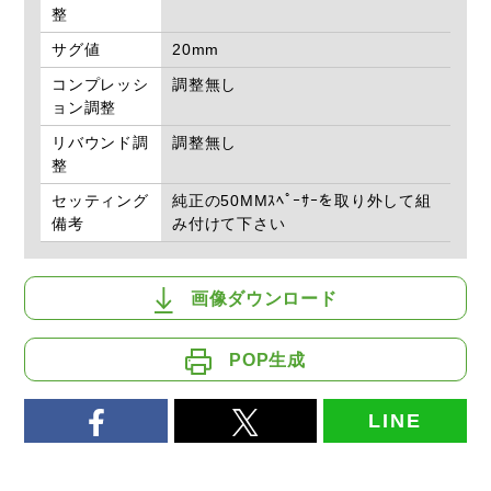
整
サグ値
20mm
コンプレッシ
調整無し
ョン調整
リバウンド調
調整無し
整
セッティング
純正の50MMｽﾍﾟｰｻｰを取り外して組
備考
み付けて下さい
画像ダウンロード
POP生成
LINE