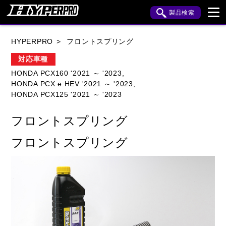
製品検索
ブランド内検索
HYPERPRO
フロントスプリング
車種検索
アイテム検索
品番検索
対応車種
HONDA PCX160 '2021 ～ '2023,
HONDA PCX e:HEV '2021 ～ '2023,
HONDA
YAMAHA
SUZUKI
HONDA PCX125 '2021 ～ '2023
KAWASAKI
APRILIA
BENELLI
BMW
フロントスプリング
BUELL
CAGIVA
DUCATI
フロントスプリング
HARLEY DAVIDSON
HUSQVANA
INDIAN
KTM
MOTO GUZZI
MV AGUSTA
ROYAL ENFIELD
TRIUMPH