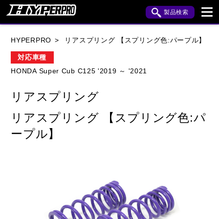
製品検索
ブランド内検索
HYPERPRO
リアスプリング 【スプリング色:パープル】
車種検索
アイテム検索
品番検索
対応車種
HONDA Super Cub C125 '2019 ～ '2021
HONDA
YAMAHA
SUZUKI
リアスプリング
KAWASAKI
APRILIA
BENELLI
BMW
リアスプリング 【スプリング色:パ
BUELL
CAGIVA
DUCATI
ープル】
HARLEY DAVIDSON
HUSQVANA
INDIAN
KTM
MOTO GUZZI
MV AGUSTA
ROYAL ENFIELD
TRIUMPH