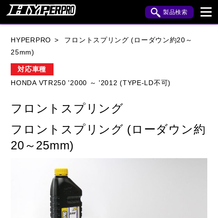
製品検索
ブランド内検索
HYPERPRO
フロントスプリング (ローダウン約20～
車種検索
アイテム検索
品番検索
25mm)
対応車種
HONDA VTR250 '2000 ～ '2012 (TYPE-LD不可)
HONDA
YAMAHA
SUZUKI
フロントスプリング
KAWASAKI
APRILIA
BENELLI
BMW
フロントスプリング (ローダウン約
BUELL
CAGIVA
DUCATI
20～25mm)
HARLEY DAVIDSON
HUSQVANA
INDIAN
KTM
MOTO GUZZI
MV AGUSTA
ROYAL ENFIELD
TRIUMPH