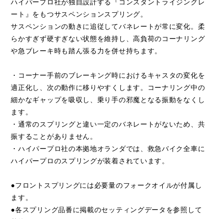
ハイパープロ社が独自設計する『コンスタントライジングレ
ート』をもつサスペンションスプリング。
サスペンションの動きに追従してバネレートが常に変化。柔
らかすぎず硬すぎない状態を維持し、高負荷のコーナリング
や急ブレーキ時も踏ん張る力を併せ持ちます。
・コーナー手前のブレーキング時におけるキャスタの変化を
適正化し、次の動作に移りやすくします。コーナリング中の
細かなギャップを吸収し、乗り手の邪魔となる振動をなくし
ます。
・通常のスプリングと違い一定のバネレートがないため、共
振することがありません。
・ハイパープロ社の本拠地オランダでは、救急バイク全車に
ハイパープロのスプリングが装着されています。
●フロントスプリングには必要量のフォークオイルが付属し
ます。
●各スプリング品番に掲載のセッティングデータを参照して