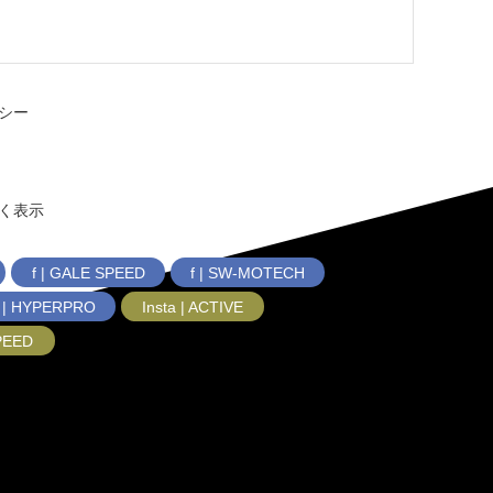
シー
く表示
f | GALE SPEED
f | SW-MOTECH
f | HYPERPRO
Insta | ACTIVE
SPEED