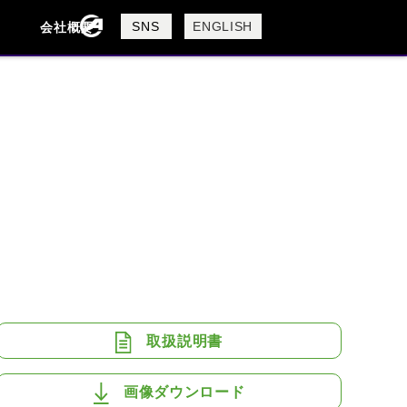
製品検索
SNS
ENGLISH
会社概要
会社概要
採用情報
検索
BUELL
CAGIVA
DUCATI
USTA
ROYAL ENFIELD
取扱説明書
画像ダウンロード