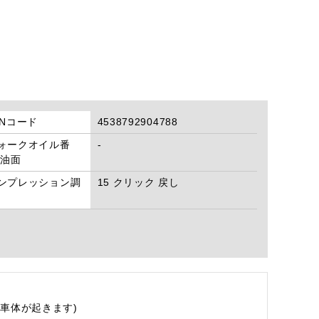
ANコード
4538792904788
ォークオイル番
-
/油面
ンプレッション調
15 クリック 戻し
車体が起きます)