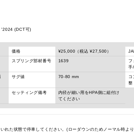
～ '2024 (DCT可)
価格
¥25,000（税込 ¥27,500）
J
スプリング部材番号
1639
フ
手
弱
サグ値
70-80 mm
コ
整
セッティング備考
内径が細い用をHPA側に組付け
てください
いれた状態で停車してください。(ローダウンのためノーマル時より