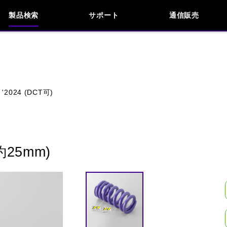
製品検索
サポート
通信販売
お問い合わせ
よくあるご質問
検索
車種検索
アイテム検索
品番
～ '2024 (DCT可)
KAWASAKI
APRILIA
BENELLI
BMW
INDIAN
KTM
MOTO GUZZI
MV AG
25mm)
閉じる