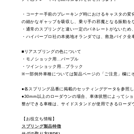
・コーナー手前のブレーキング時におけるキャスタの変
の細かなギャップを吸収し、乗り手の邪魔となる振動を
・通常のスプリングと違い一定のバネレートがないため
・ハイパープロ社の本拠地オランダでは、救急バイク全
■リアスプリングの色について
・モノショック用…パープル
・ツインショック用…ブラック
※一部例外車種については製品ページの「ご注意」欄に
●各スプリング品番に掲載のセッティングデータを参照
●30mm以上のローダウンの場合、車体状態によってシ
整ができる車種は、サイドスタンドが使用できるローダ
【お役立ち情報】
スプリング製品特徴
サグの取り方(PDF)