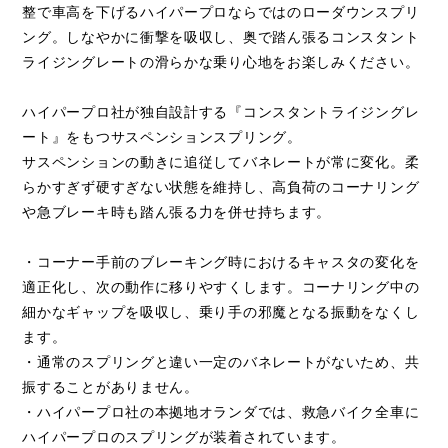
整で車高を下げるハイパープロならではのローダウンスプリ
ング。しなやかに衝撃を吸収し、奥で踏ん張るコンスタント
ライジングレートの滑らかな乗り心地をお楽しみください。
ハイパープロ社が独自設計する『コンスタントライジングレ
ート』をもつサスペンションスプリング。
サスペンションの動きに追従してバネレートが常に変化。柔
らかすぎず硬すぎない状態を維持し、高負荷のコーナリング
や急ブレーキ時も踏ん張る力を併せ持ちます。
・コーナー手前のブレーキング時におけるキャスタの変化を
適正化し、次の動作に移りやすくします。コーナリング中の
細かなギャップを吸収し、乗り手の邪魔となる振動をなくし
ます。
・通常のスプリングと違い一定のバネレートがないため、共
振することがありません。
・ハイパープロ社の本拠地オランダでは、救急バイク全車に
ハイパープロのスプリングが装着されています。