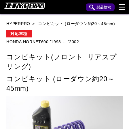
製品検索
ブランド内検索
HYPERPRO
コンビキット (ローダウン約20～45mm)
車種検索
アイテム検索
品番検索
対応車種
HONDA HORNET600 '1998 ～ '2002
HONDA
YAMAHA
SUZUKI
コンビキット(フロント+リアスプ
KAWASAKI
APRILIA
BENELLI
BMW
リング)
BUELL
CAGIVA
DUCATI
コンビキット (ローダウン約20～
45mm)
HARLEY DAVIDSON
HUSQVANA
INDIAN
KTM
MOTO GUZZI
MV AGUSTA
ROYAL ENFIELD
TRIUMPH