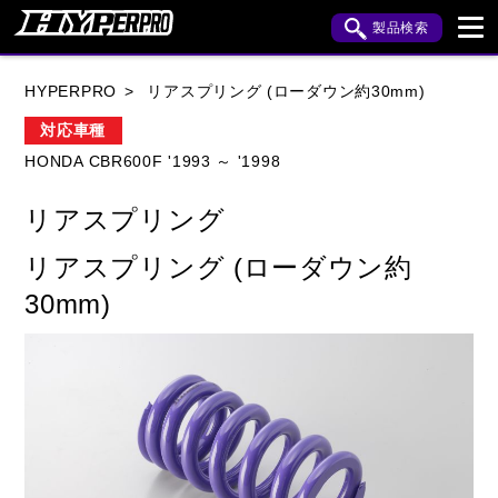
製品検索
ブランド内検索
HYPERPRO
リアスプリング (ローダウン約30mm)
車種検索
アイテム検索
品番検索
対応車種
HONDA CBR600F '1993 ～ '1998
HONDA
YAMAHA
SUZUKI
リアスプリング
KAWASAKI
APRILIA
BENELLI
BMW
リアスプリング (ローダウン約
BUELL
CAGIVA
DUCATI
30mm)
HARLEY DAVIDSON
HUSQVANA
INDIAN
KTM
MOTO GUZZI
MV AGUSTA
ROYAL ENFIELD
TRIUMPH