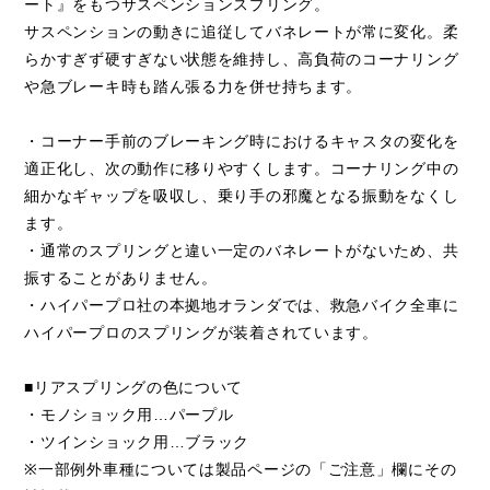
ート』をもつサスペンションスプリング。
サスペンションの動きに追従してバネレートが常に変化。柔
らかすぎず硬すぎない状態を維持し、高負荷のコーナリング
や急ブレーキ時も踏ん張る力を併せ持ちます。
・コーナー手前のブレーキング時におけるキャスタの変化を
適正化し、次の動作に移りやすくします。コーナリング中の
細かなギャップを吸収し、乗り手の邪魔となる振動をなくし
ます。
・通常のスプリングと違い一定のバネレートがないため、共
振することがありません。
・ハイパープロ社の本拠地オランダでは、救急バイク全車に
ハイパープロのスプリングが装着されています。
■リアスプリングの色について
・モノショック用…パープル
・ツインショック用…ブラック
※一部例外車種については製品ページの「ご注意」欄にその