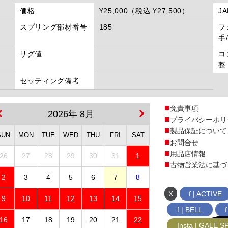
価格
¥25,000（税込 ¥27,500）
J
スプリング部材番号
185
フ
手
サグ値
コ
整
セッティング備考
免責事項
2026年 8月
プライバシーポリ
製品保証について
SUN
MON
TUE
WED
THU
FRI
SAT
お問合せ
用品店情報
26
27
28
29
30
31
1
古物営業法に基づ
2
3
4
5
6
7
8
X
f | ACTIVE
9
10
11
12
13
14
15
f | BELL
16
17
18
19
20
21
22
Insta | GALE 