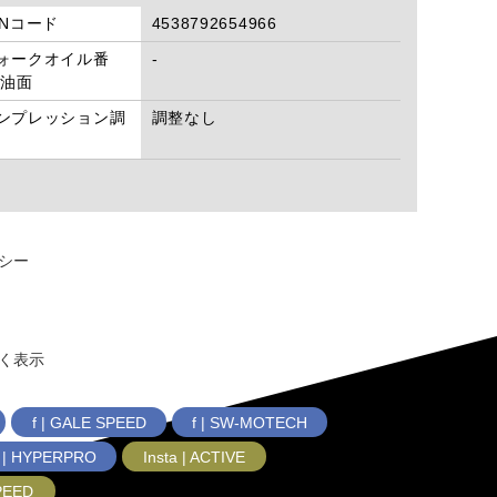
ANコード
4538792654966
ォークオイル番
-
/油面
ンプレッション調
調整なし
シー
く表示
f | GALE SPEED
f | SW-MOTECH
f | HYPERPRO
Insta | ACTIVE
SPEED