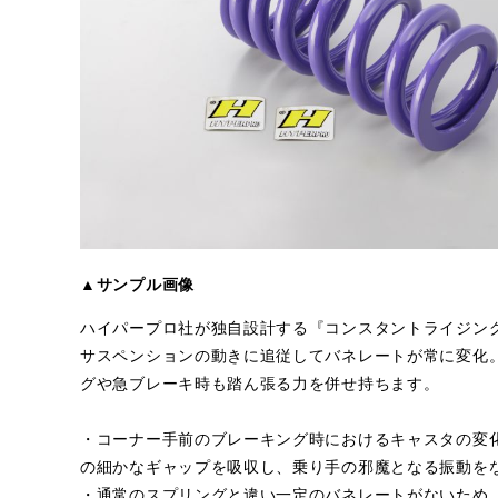
▲サンプル画像
ハイパープロ社が独自設計する『コンスタントライジン
サスペンションの動きに追従してバネレートが常に変化
グや急ブレーキ時も踏ん張る力を併せ持ちます。
・コーナー手前のブレーキング時におけるキャスタの変
の細かなギャップを吸収し、乗り手の邪魔となる振動を
・通常のスプリングと違い一定のバネレートがないため