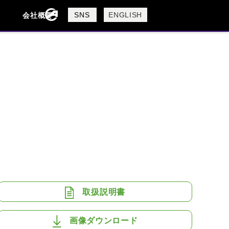
製品検索
SNS
ENGLISH
会社概要
会社概要
採用情報
検索
BUELL
CAGIVA
DUCATI
USTA
ROYAL ENFIELD
取扱説明書
画像ダウンロード