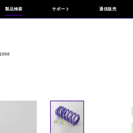
製品検索
サポート
通信販売
お問い合わせ
よくあるご質問
検索
車種検索
アイテム検索
品番
1988
KAWASAKI
APRILIA
BENELLI
BMW
INDIAN
KTM
MOTO GUZZI
MV AG
閉じる