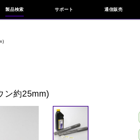
製品検索
サポート
通信販売
お問い合わせ
よくあるご質問
検索
車種検索
アイテム検索
品番
m)
KAWASAKI
APRILIA
BENELLI
BMW
INDIAN
KTM
MOTO GUZZI
MV AG
ン約25mm)
閉じる