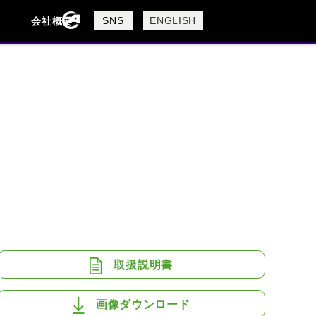
製品検索
SNS
ENGLISH
会社概要
会社概要
採用情報
検索
BUELL
CAGIVA
DUCATI
USTA
ROYAL ENFIELD
取扱説明書
画像ダウンロード