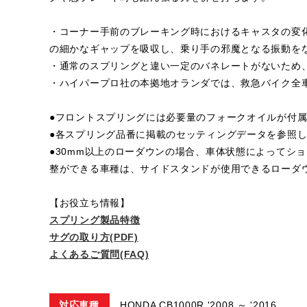
・コーナー手前のブレーキング時におけるキャスタの変
の細かなギャップを吸収し、乗り手の邪魔となる振動を
・通常のスプリングと違い一定のバネレートがないため
・ハイパープロ社の本拠地オランダでは、救急バイク全
●フロントスプリングには必要量のフォークオイルが付
●各スプリング品番に掲載のセッティングデータを参照
●30mm以上のローダウンの場合、車体状態によってシ
整ができる車種は、サイドスタンドが使用できるローダ
【お役立ち情報】
スプリング製品特徴
サグの取り方(PDF)
よくあるご質問(FAQ)
対応車種
HONDA CB1000R '2008 ～ '2016