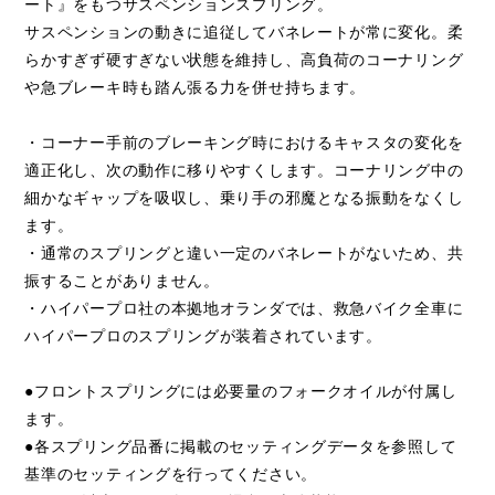
ート』をもつサスペンションスプリング。
サスペンションの動きに追従してバネレートが常に変化。柔
らかすぎず硬すぎない状態を維持し、高負荷のコーナリング
や急ブレーキ時も踏ん張る力を併せ持ちます。
・コーナー手前のブレーキング時におけるキャスタの変化を
適正化し、次の動作に移りやすくします。コーナリング中の
細かなギャップを吸収し、乗り手の邪魔となる振動をなくし
ます。
・通常のスプリングと違い一定のバネレートがないため、共
振することがありません。
・ハイパープロ社の本拠地オランダでは、救急バイク全車に
ハイパープロのスプリングが装着されています。
●フロントスプリングには必要量のフォークオイルが付属し
ます。
●各スプリング品番に掲載のセッティングデータを参照して
基準のセッティングを行ってください。