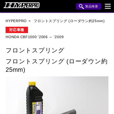
製品検索
ブランド内検索
HYPERPRO
フロントスプリング (ローダウン約25mm)
車種検索
アイテム検索
品番検索
対応車種
HONDA CBF1000 '2006 ～ '2009
HONDA
YAMAHA
SUZUKI
フロントスプリング
KAWASAKI
APRILIA
BENELLI
BMW
フロントスプリング (ローダウン約
BUELL
CAGIVA
DUCATI
25mm)
HARLEY DAVIDSON
HUSQVANA
INDIAN
KTM
MOTO GUZZI
MV AGUSTA
ROYAL ENFIELD
TRIUMPH