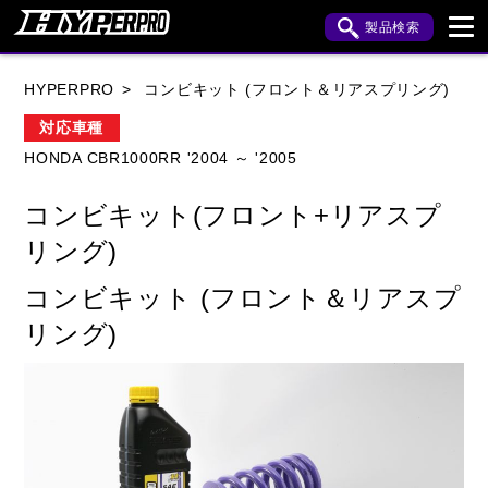
製品検索
ブランド内検索
HYPERPRO
コンビキット (フロント＆リアスプリング)
車種検索
アイテム検索
品番検索
対応車種
HONDA CBR1000RR '2004 ～ '2005
HONDA
YAMAHA
SUZUKI
コンビキット(フロント+リアスプ
KAWASAKI
APRILIA
BENELLI
BMW
リング)
BUELL
CAGIVA
DUCATI
コンビキット (フロント＆リアスプ
リング)
HARLEY DAVIDSON
HUSQVANA
INDIAN
KTM
MOTO GUZZI
MV AGUSTA
ROYAL ENFIELD
TRIUMPH