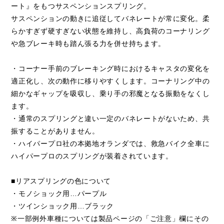
ート』をもつサスペンションスプリング。
サスペンションの動きに追従してバネレートが常に変化。柔
らかすぎず硬すぎない状態を維持し、高負荷のコーナリング
や急ブレーキ時も踏ん張る力を併せ持ちます。
・コーナー手前のブレーキング時におけるキャスタの変化を
適正化し、次の動作に移りやすくします。コーナリング中の
細かなギャップを吸収し、乗り手の邪魔となる振動をなくし
ます。
・通常のスプリングと違い一定のバネレートがないため、共
振することがありません。
・ハイパープロ社の本拠地オランダでは、救急バイク全車に
ハイパープロのスプリングが装着されています。
■リアスプリングの色について
・モノショック用…パープル
・ツインショック用…ブラック
※一部例外車種については製品ページの「ご注意」欄にその