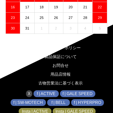
16
17
18
19
20
21
22
23
24
25
26
27
28
29
30
31
1
2
3
4
5
免責事項
プライバシーポリシー
製品保証について
お問合せ
用品店情報
古物営業法に基づく表示
X
f | ACTIVE
f | GALE SPEED
f | SW-MOTECH
f | BELL
f | HYPERPRO
Insta | ACTIVE
Insta | GALE SPEED