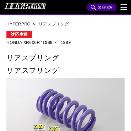
製品検索
ブランド内検索
HYPERPRO
リアスプリング
車種検索
アイテム検索
品番検索
対応車種
HONDA XR600R '1988 ～ '1989
HONDA
YAMAHA
SUZUKI
リアスプリング
KAWASAKI
APRILIA
BENELLI
BMW
リアスプリング
BUELL
CAGIVA
DUCATI
HARLEY DAVIDSON
HUSQVANA
INDIAN
KTM
MOTO GUZZI
MV AGUSTA
ROYAL ENFIELD
TRIUMPH