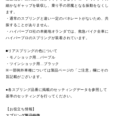
細かなギャップを吸収し、乗り手の邪魔となる振動をなくし
ます。
・通常のスプリングと違い一定のバネレートがないため、共
振することがありません。
・ハイパープロ社の本拠地オランダでは、救急バイク全車に
ハイパープロのスプリングが装着されています。
■リアスプリングの色について
・モノショック用…パープル
・ツインショック用…ブラック
※一部例外車種については製品ページの「ご注意」欄にその
旨記載がございます。
●各スプリング品番に掲載のセッティングデータを参照して
基準のセッティングを行ってください。
【お役立ち情報】
スプリング製品特徴