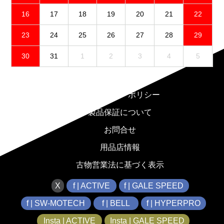
16
17
18
19
20
21
22
23
24
25
26
27
28
29
30
31
1
2
3
4
5
免責事項
プライバシーポリシー
製品保証について
お問合せ
用品店情報
古物営業法に基づく表示
X
f | ACTIVE
f | GALE SPEED
f | SW-MOTECH
f | BELL
f | HYPERPRO
Insta | ACTIVE
Insta | GALE SPEED