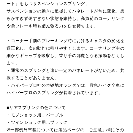
ート』をもつサスペンションスプリング。
サスペンションの動きに追従してバネレートが常に変化。柔
らかすぎず硬すぎない状態を維持し、高負荷のコーナリング
や急ブレーキ時も踏ん張る力を併せ持ちます。
・コーナー手前のブレーキング時におけるキャスタの変化を
適正化し、次の動作に移りやすくします。コーナリング中の
細かなギャップを吸収し、乗り手の邪魔となる振動をなくし
ます。
・通常のスプリングと違い一定のバネレートがないため、共
振することがありません。
・ハイパープロ社の本拠地オランダでは、救急バイク全車に
ハイパープロのスプリングが装着されています。
■リアスプリングの色について
・モノショック用…パープル
・ツインショック用…ブラック
※一部例外車種については製品ページの「ご注意」欄にその