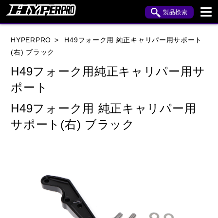
製品検索
ブランド内検索
HYPERPRO
H49フォーク用 純正キャリパー用サポート
車種検索
アイテム検索
品番検索
(右) ブラック
H49フォーク用純正キャリパー用サ
ポート
HONDA
YAMAHA
SUZUKI
H49フォーク用 純正キャリパー用
KAWASAKI
APRILIA
BENELLI
BMW
サポート(右) ブラック
BUELL
CAGIVA
DUCATI
HARLEY DAVIDSON
HUSQVANA
INDIAN
KTM
MOTO GUZZI
MV AGUSTA
ROYAL ENFIELD
TRIUMPH