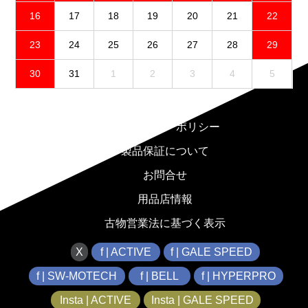
16
17
18
19
20
21
22
23
24
25
26
27
28
29
30
31
1
2
3
4
5
免責事項
プライバシーポリシー
製品保証について
お問合せ
用品店情報
古物営業法に基づく表示
X
f | ACTIVE
f | GALE SPEED
f | SW-MOTECH
f | BELL
f | HYPERPRO
Insta | ACTIVE
Insta | GALE SPEED