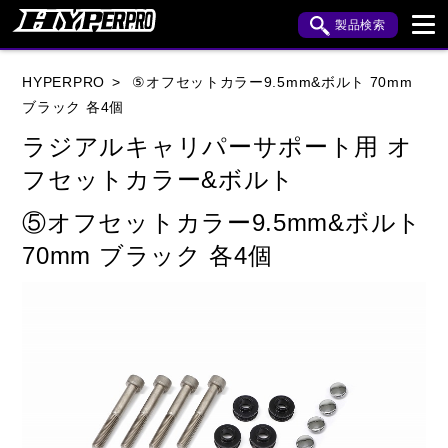
製品検索
ブランド内検索
HYPERPRO
⑤オフセットカラー9.5mm&ボルト 70mm
車種検索
アイテム検索
品番検索
ブラック 各4個
ラジアルキャリパーサポート用 オ
フセットカラー&ボルト
HONDA
YAMAHA
SUZUKI
⑤オフセットカラー9.5mm&ボルト
KAWASAKI
APRILIA
BENELLI
BMW
70mm ブラック 各4個
BUELL
CAGIVA
DUCATI
HARLEY DAVIDSON
HUSQVANA
INDIAN
KTM
MOTO GUZZI
MV AGUSTA
ROYAL ENFIELD
TRIUMPH